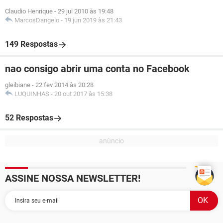
Claudio Henrique
-
29 jul 2010 às 19:48
MarcosDangelo
-
19 jun 2019 às 21:43
149 Respostas
nao consigo abrir uma conta no Facebook
gleibiane
-
22 fev 2014 às 20:28
LUQUINHAS
-
20 out 2017 às 15:38
52 Respostas
ASSINE NOSSA NEWSLETTER!