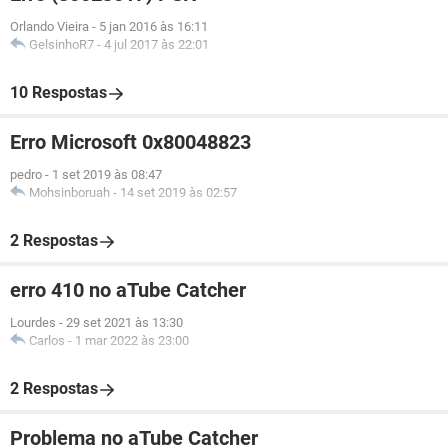
Orlando Vieira
-
5 jan 2016 às 16:11
GelsinhoR7
-
4 jul 2017 às 22:01
10 Respostas
Erro Microsoft 0x80048823
pedro
-
1 set 2019 às 08:47
Mohsinboruah
-
14 set 2019 às 02:57
2 Respostas
erro 410 no aTube Catcher
Lourdes
-
29 set 2021 às 13:30
Carlos
-
1 mar 2022 às 23:00
2 Respostas
Problema no aTube Catcher