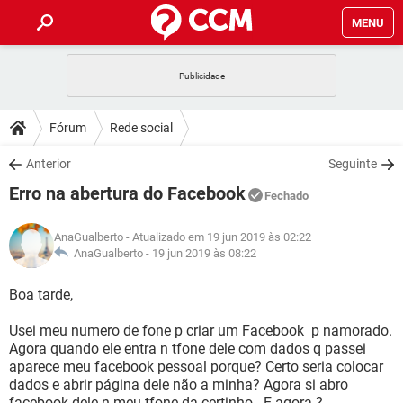
MENU
INÍCIO
JOGOS
WHATSAPP
DICAS
Fórum
Rede social
CELULAR
FACEBOOK
JOGOS
WHATSAPP
DOWNLOADS
Anterior
Seguinte
OUTLOOK
EXCEL
CELULAR
FACEBOOK
Erro na abertura do Facebook
INSTAGRAM
JOGOS
GMAIL
WHATSAPP
Fechado
FÓRUM
OUTLOOK
EXCEL
GUIA DE COMPRAS
CELULAR
FACEBOOK
AnaGualberto
- Atualizado em 19 jun 2019 às 02:22
INSTAGRAM
JOGOS
GMAIL
WHATSAPP
GLOSSÁRIO
AnaGualberto -
19 jun 2019 às 08:22
OUTLOOK
EXCEL
GUIA DE COMPRAS
CELULAR
FACEBOOK
INSTAGRAM
JOGOS
GMAIL
WHATSAPP
Boa tarde,
OUTLOOK
EXCEL
GUIA DE COMPRAS
CELULAR
FACEBOOK
Usei meu numero de fone p criar um Facebook p namorado.
INSTAGRAM
GMAIL
Agora quando ele entra n tfone dele com dados q passei
OUTLOOK
EXCEL
GUIA DE COMPRAS
aparece meu facebook pessoal porque? Certo seria colocar
INSTAGRAM
GMAIL
dados e abrir página dele não a minha? Agora si abro
facebook dele n meu tfone da certinho. E agora ?