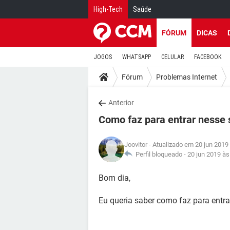
High-Tech
Saúde
FÓRUM
DICAS
JOGOS
WHATSAPP
CELULAR
FACEBOOK
Fórum
Problemas Internet
Anterior
Como faz para entrar nesse 
Joovitor
- Atualizado em 20 jun 2019
Perfil bloqueado -
20 jun 2019 às
Bom dia,
Eu queria saber como faz para entra