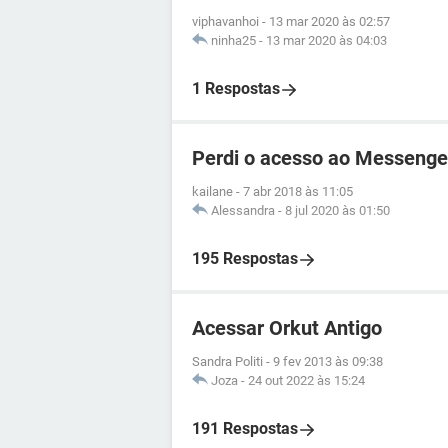
viphavanhoi
-
13 mar 2020 às 02:57
ninha25
-
13 mar 2020 às 04:03
1 Respostas
Perdi o acesso ao Messenge
kailane
-
7 abr 2018 às 11:05
Alessandra
-
8 jul 2020 às 01:50
195 Respostas
Acessar Orkut Antigo
Sandra Politi
-
9 fev 2013 às 09:38
Joza
-
24 out 2022 às 15:24
191 Respostas