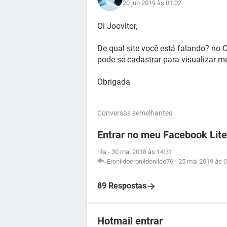
20 jun 2019 às 01:02
Oi Joovitor,
De qual site você está falando? no
pode se cadastrar para visualizar m
Obrigada
Conversas semelhantes
Entrar no meu Facebook Lite
rita
-
30 mai 2018 às 14:31
Eronildoeronildonildo76
-
25 mai 2019 às 0
89 Respostas
Hotmail entrar