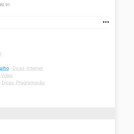
40.91
l
balho
-
Dicas -Internet
-Vídeo
-
Dicas -Programação