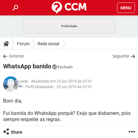
MENU
INÍCIO
JOGOS
WHATSAPP
DICAS
Fórum
Rede social
CELULAR
FACEBOOK
JOGOS
WHATSAPP
DOWNLOADS
Anterior
Seguinte
OUTLOOK
EXCEL
CELULAR
FACEBOOK
WhatsApp banido
INSTAGRAM
JOGOS
GMAIL
WHATSAPP
Fechado
FÓRUM
OUTLOOK
EXCEL
GUIA DE COMPRAS
CELULAR
FACEBOOK
Leide
- Atualizado em 23 jun 2019 às 07:01
INSTAGRAM
JOGOS
GMAIL
WHATSAPP
GLOSSÁRIO
Perfil bloqueado -
23 jun 2019 às 07:01
OUTLOOK
EXCEL
GUIA DE COMPRAS
CELULAR
FACEBOOK
INSTAGRAM
JOGOS
GMAIL
WHATSAPP
Bom dia,
OUTLOOK
EXCEL
GUIA DE COMPRAS
CELULAR
FACEBOOK
Fui banida do WhatsApp porquê? Exijo que disbanem, pois
INSTAGRAM
GMAIL
sempre respeitei as regras.
OUTLOOK
EXCEL
GUIA DE COMPRAS
INSTAGRAM
GMAIL
Share