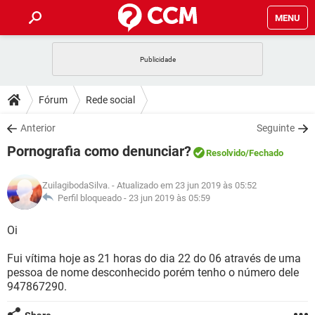
MENU
INÍCIO
JOGOS
WHATSAPP
DICAS
Fórum
Rede social
CELULAR
FACEBOOK
JOGOS
WHATSAPP
DOWNLOADS
Anterior
Seguinte
OUTLOOK
EXCEL
CELULAR
FACEBOOK
Pornografia como denunciar?
INSTAGRAM
JOGOS
GMAIL
WHATSAPP
Resolvido
/Fechado
FÓRUM
OUTLOOK
EXCEL
GUIA DE COMPRAS
CELULAR
FACEBOOK
ZuilagibodaSilva.
- Atualizado em 23 jun 2019 às 05:52
INSTAGRAM
JOGOS
GMAIL
WHATSAPP
GLOSSÁRIO
Perfil bloqueado -
23 jun 2019 às 05:59
OUTLOOK
EXCEL
GUIA DE COMPRAS
CELULAR
FACEBOOK
INSTAGRAM
JOGOS
GMAIL
WHATSAPP
Oi
OUTLOOK
EXCEL
GUIA DE COMPRAS
CELULAR
FACEBOOK
Fui vítima hoje as 21 horas do dia 22 do 06 através de uma
INSTAGRAM
GMAIL
pessoa de nome desconhecido porém tenho o número dele
OUTLOOK
EXCEL
GUIA DE COMPRAS
947867290.
INSTAGRAM
GMAIL