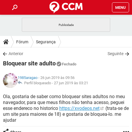
MENU
INÍCIO
JOGOS
WHATSAPP
DICAS
Fórum
Segurança
CELULAR
FACEBOOK
JOGOS
WHATSAPP
DOWNLOADS
Anterior
Seguinte
OUTLOOK
EXCEL
CELULAR
FACEBOOK
Bloquear site adulto
INSTAGRAM
JOGOS
GMAIL
WHATSAPP
Fechado
FÓRUM
OUTLOOK
EXCEL
GUIA DE COMPRAS
CELULAR
FACEBOOK
1985aragao
- 26 jun 2019 às 09:56
INSTAGRAM
JOGOS
GMAIL
WHATSAPP
GLOSSÁRIO
Perfil bloqueado -
27 jun 2019 às 03:21
OUTLOOK
EXCEL
GUIA DE COMPRAS
CELULAR
FACEBOOK
INSTAGRAM
JOGOS
GMAIL
WHATSAPP
Ola, gostaria de saber como bloquear sites adultos no meu
OUTLOOK
EXCEL
navegador, para que meus filhos não tenha acesso, peguei
GUIA DE COMPRAS
CELULAR
FACEBOOK
esse endereco no historico
https://xvodeos.net
(trata-se de
INSTAGRAM
GMAIL
um site para maiores de 18) e gostaria de bloquea-lo. me
OUTLOOK
EXCEL
GUIA DE COMPRAS
ajudar
INSTAGRAM
GMAIL