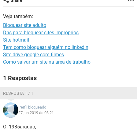
Share
GUIA DE COMPRAS
Veja também:
Bloquear site adulto
Dns para bloquear sites impróprios
Site hotmail
Tem como bloquear alguém no linkedin
Site drive.google.com filmes
Como salvar um site na area de trabalho
1 Respostas
RESPOSTA 1 / 1
Perfil bloqueado
27 jun 2019 às 03:21
Oi 1985aragao,