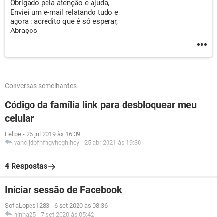
Obrigado pela atenção e ajuda,
Enviei um e-mail relatando tudo e
agora ; acredito que é só esperar,
Abraços
Conversas semelhantes
Código da família link para desbloquear meu
celular
Felipe
-
25 jul 2019 às 16:39
yahcjjdbfhfhgyheghjhey
-
25 abr 2021 às 19:30
4 Respostas
Iniciar sessão de Facebook
SofiaLopes1283
-
6 set 2020 às 08:36
ninha25
-
7 set 2020 às 05:42