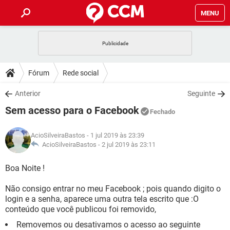
MENU
INÍCIO
JOGOS
WHATSAPP
DICAS
Fórum
Rede social
CELULAR
FACEBOOK
JOGOS
WHATSAPP
DOWNLOADS
Anterior
Seguinte
OUTLOOK
EXCEL
CELULAR
FACEBOOK
Sem acesso para o Facebook
INSTAGRAM
JOGOS
GMAIL
WHATSAPP
Fechado
FÓRUM
OUTLOOK
EXCEL
GUIA DE COMPRAS
CELULAR
FACEBOOK
AcioSilveiraBastos
- 1 jul 2019 às 23:39
INSTAGRAM
JOGOS
GMAIL
WHATSAPP
GLOSSÁRIO
AcioSilveiraBastos -
2 jul 2019 às 23:11
OUTLOOK
EXCEL
GUIA DE COMPRAS
CELULAR
FACEBOOK
INSTAGRAM
JOGOS
GMAIL
WHATSAPP
Boa Noite !
OUTLOOK
EXCEL
GUIA DE COMPRAS
CELULAR
FACEBOOK
Não consigo entrar no meu Facebook ; pois quando digito o
INSTAGRAM
GMAIL
login e a senha, aparece uma outra tela escrito que :O
OUTLOOK
EXCEL
GUIA DE COMPRAS
conteúdo que você publicou foi removido,
INSTAGRAM
GMAIL
Removemos ou desativamos o acesso ao seguinte