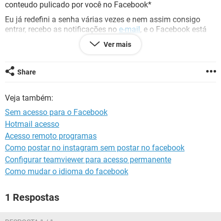
GUIA DE COMPRAS
conteudo pulicado por você no Facebook*
Eu já redefini a senha várias vezes e nem assim consigo
entrar, recebo as notificações no
e-mail
, e o Facebook está
ativo conforme relatos dos meu Amigos e Familiares,
Ver mais
Por gentileza como podemos resolver?
Obrigado
Aécio
Share
Veja também:
Sem acesso para o Facebook
Hotmail acesso
Acesso remoto programas
Como postar no instagram sem postar no facebook
Configurar teamviewer para acesso permanente
Como mudar o idioma do facebook
1 Respostas