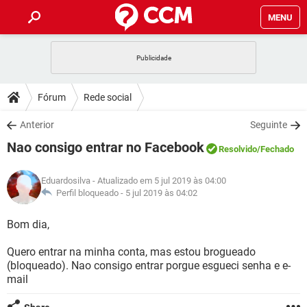
MENU
INÍCIO
JOGOS
WHATSAPP
DICAS
Fórum
Rede social
CELULAR
FACEBOOK
JOGOS
WHATSAPP
DOWNLOADS
Anterior
Seguinte
OUTLOOK
EXCEL
CELULAR
FACEBOOK
Nao consigo entrar no Facebook
INSTAGRAM
JOGOS
GMAIL
WHATSAPP
Resolvido
/Fechado
FÓRUM
OUTLOOK
EXCEL
GUIA DE COMPRAS
CELULAR
FACEBOOK
Eduardosilva
- Atualizado em 5 jul 2019 às 04:00
INSTAGRAM
JOGOS
GMAIL
WHATSAPP
GLOSSÁRIO
Perfil bloqueado -
5 jul 2019 às 04:02
OUTLOOK
EXCEL
GUIA DE COMPRAS
CELULAR
FACEBOOK
INSTAGRAM
JOGOS
GMAIL
WHATSAPP
Bom dia,
OUTLOOK
EXCEL
GUIA DE COMPRAS
CELULAR
FACEBOOK
Quero entrar na minha conta, mas estou brogueado
INSTAGRAM
GMAIL
(bloqueado). Nao consigo entrar porgue esgueci senha e e-
OUTLOOK
EXCEL
GUIA DE COMPRAS
mail
INSTAGRAM
GMAIL