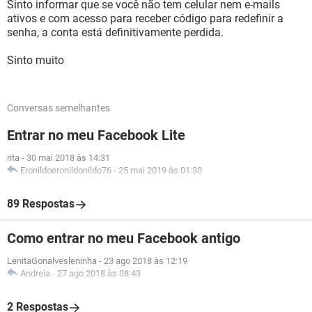
Sinto informar que se você não tem celular nem e-mails
ativos e com acesso para receber código para redefinir a
senha, a conta está definitivamente perdida.
Sinto muito
Conversas semelhantes
Entrar no meu Facebook Lite
rita
-
30 mai 2018 às 14:31
Eronildoeronildonildo76
-
25 mai 2019 às 01:30
89 Respostas
Como entrar no meu Facebook antigo
LenitaGonalvesleninha
-
23 ago 2018 às 12:19
Andreia
-
27 ago 2018 às 08:43
2 Respostas