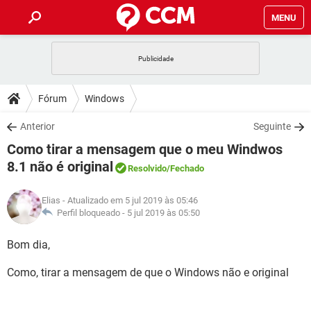
MENU
INÍCIO
JOGOS
WHATSAPP
DICAS
Fórum
Windows
CELULAR
FACEBOOK
JOGOS
WHATSAPP
DOWNLOADS
Anterior
Seguinte
OUTLOOK
EXCEL
CELULAR
FACEBOOK
Como tirar a mensagem que o meu Windwos
INSTAGRAM
JOGOS
GMAIL
WHATSAPP
FÓRUM
OUTLOOK
EXCEL
8.1 não é original
Resolvido
/Fechado
GUIA DE COMPRAS
CELULAR
FACEBOOK
INSTAGRAM
JOGOS
GMAIL
WHATSAPP
GLOSSÁRIO
OUTLOOK
EXCEL
Elias
- Atualizado em 5 jul 2019 às 05:46
GUIA DE COMPRAS
CELULAR
FACEBOOK
Perfil bloqueado -
5 jul 2019 às 05:50
INSTAGRAM
JOGOS
GMAIL
WHATSAPP
OUTLOOK
EXCEL
Bom dia,
GUIA DE COMPRAS
CELULAR
FACEBOOK
INSTAGRAM
GMAIL
OUTLOOK
EXCEL
Como, tirar a mensagem de que o Windows não e original
GUIA DE COMPRAS
INSTAGRAM
GMAIL