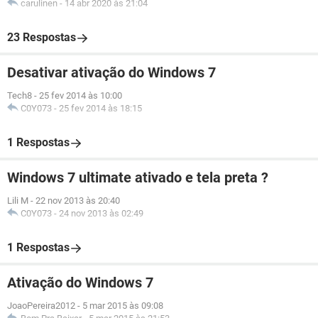
carulinen
-
14 abr 2020 às 21:04
23 Respostas
Desativar ativação do Windows 7
Tech8
-
25 fev 2014 às 10:00
C0Y073
-
25 fev 2014 às 18:15
1 Respostas
Windows 7 ultimate ativado e tela preta ?
Lili M
-
22 nov 2013 às 20:40
C0Y073
-
24 nov 2013 às 02:49
1 Respostas
Ativação do Windows 7
JoaoPereira2012
-
5 mar 2015 às 09:08