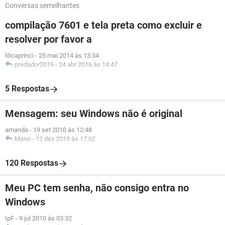
Conversas semelhantes
compilação 7601 e tela preta como excluir e
resolver por favor a
lilicaprinci
-
25 mai 2014 às 13:34
predador2016
-
24 abr 2016 às 14:47
5 Respostas
Mensagem: seu Windows não é original
amanda
-
19 set 2010 às 12:48
Mano
-
12 dez 2019 às 17:02
120 Respostas
Meu PC tem senha, não consigo entra no
Windows
IpF
-
9 jul 2010 às 03:32