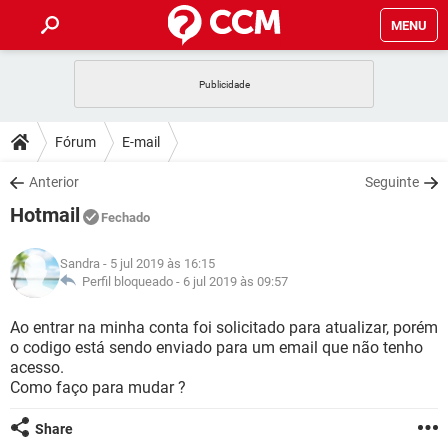
MENU
INÍCIO
JOGOS
WHATSAPP
DICAS
Fórum
E-mail
CELULAR
FACEBOOK
JOGOS
WHATSAPP
DOWNLOADS
Anterior
Seguinte
OUTLOOK
EXCEL
CELULAR
FACEBOOK
Hotmail
INSTAGRAM
JOGOS
GMAIL
WHATSAPP
Fechado
FÓRUM
OUTLOOK
EXCEL
GUIA DE COMPRAS
CELULAR
FACEBOOK
Sandra
- 5 jul 2019 às 16:15
INSTAGRAM
JOGOS
GMAIL
WHATSAPP
GLOSSÁRIO
Perfil bloqueado -
6 jul 2019 às 09:57
OUTLOOK
EXCEL
GUIA DE COMPRAS
CELULAR
FACEBOOK
INSTAGRAM
JOGOS
GMAIL
WHATSAPP
Ao entrar na minha conta foi solicitado para atualizar, porém
OUTLOOK
EXCEL
o codigo está sendo enviado para um email que não tenho
GUIA DE COMPRAS
CELULAR
FACEBOOK
acesso.
INSTAGRAM
GMAIL
Como faço para mudar ?
OUTLOOK
EXCEL
GUIA DE COMPRAS
INSTAGRAM
GMAIL
Share