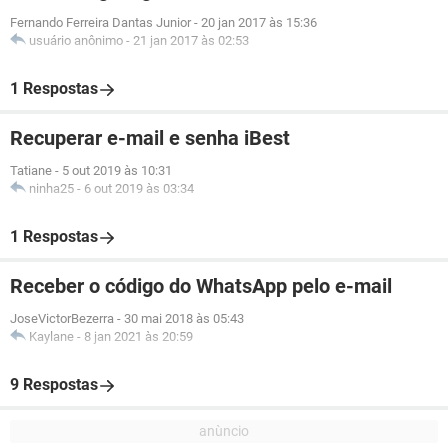
Fernando Ferreira Dantas Junior
-
20 jan 2017 às 15:36
usuário anônimo
-
21 jan 2017 às 02:53
1 Respostas
Recuperar e-mail e senha iBest
Tatiane
-
5 out 2019 às 10:31
ninha25
-
6 out 2019 às 03:34
1 Respostas
Receber o código do WhatsApp pelo e-mail
JoseVictorBezerra
-
30 mai 2018 às 05:43
Kaylane
-
8 jan 2021 às 20:59
9 Respostas