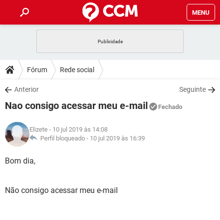
MENU
INÍCIO
JOGOS
WHATSAPP
DICAS
Fórum
Rede social
CELULAR
FACEBOOK
JOGOS
WHATSAPP
DOWNLOADS
Anterior
Seguinte
OUTLOOK
EXCEL
CELULAR
FACEBOOK
Nao consigo acessar meu e-mail
INSTAGRAM
JOGOS
GMAIL
WHATSAPP
Fechado
FÓRUM
OUTLOOK
EXCEL
GUIA DE COMPRAS
CELULAR
FACEBOOK
Elizete
- 10 jul 2019 às 14:08
INSTAGRAM
JOGOS
GMAIL
WHATSAPP
GLOSSÁRIO
Perfil bloqueado -
10 jul 2019 às 16:39
OUTLOOK
EXCEL
GUIA DE COMPRAS
CELULAR
FACEBOOK
INSTAGRAM
JOGOS
GMAIL
WHATSAPP
Bom dia,
OUTLOOK
EXCEL
GUIA DE COMPRAS
CELULAR
FACEBOOK
INSTAGRAM
GMAIL
Não consigo acessar meu e-mail
OUTLOOK
EXCEL
GUIA DE COMPRAS
INSTAGRAM
GMAIL