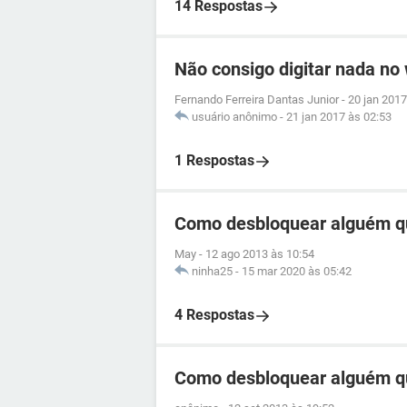
14 Respostas
Não consigo digitar nada no
Fernando Ferreira Dantas Junior
-
20 jan 2017
usuário anônimo
-
21 jan 2017 às 02:53
1 Respostas
Como desbloquear alguém q
May
-
12 ago 2013 às 10:54
ninha25
-
15 mar 2020 às 05:42
4 Respostas
Como desbloquear alguém q