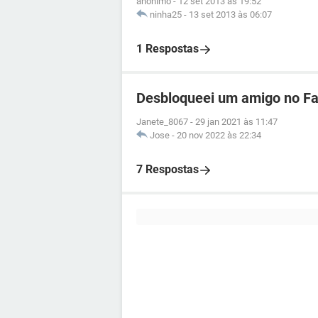
anônimo
-
12 set 2013 às 19:52
ninha25
-
13 set 2013 às 06:07
1 Respostas
Desbloqueei um amigo no Fa
Janete_8067
-
29 jan 2021 às 11:47
Jose
-
20 nov 2022 às 22:34
7 Respostas