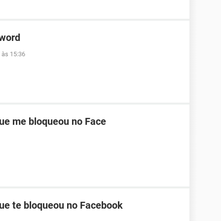
 word
 às 15:36
ue me bloqueou no Face
ue te bloqueou no Facebook