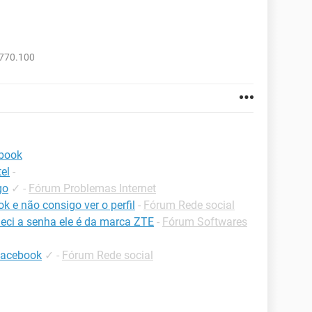
770.100
book
el
-
go
✓
-
Fórum Problemas Internet
 e não consigo ver o perfil
-
Fórum Rede social
eci a senha ele é da marca ZTE
-
Fórum Softwares
facebook
✓
-
Fórum Rede social