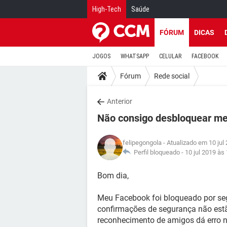
High-Tech
Saúde
FÓRUM
DICAS
JOGOS
WHATSAPP
CELULAR
FACEBOOK
Fórum
Rede social
Anterior
Não consigo desbloquear m
felipegongola
- Atualizado em 10 jul
Perfil bloqueado -
10 jul 2019 às
Bom dia,
Meu Facebook foi bloqueado por seg
confirmações de segurança não est
reconhecimento de amigos dá erro no