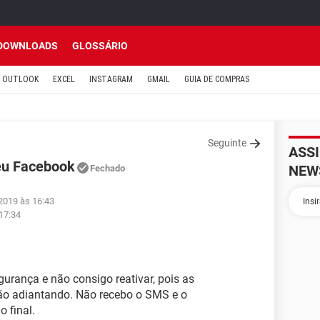
DOWNLOADS
GLOSSÁRIO
OUTLOOK
EXCEL
INSTAGRAM
GMAIL
GUIA DE COMPRAS
Seguinte
ASS
eu Facebook
NEW
Fechado
 2019 às 16:43
 17:34
urança e não consigo reativar, pois as
ão adiantando. Não recebo o SMS e o
 final.