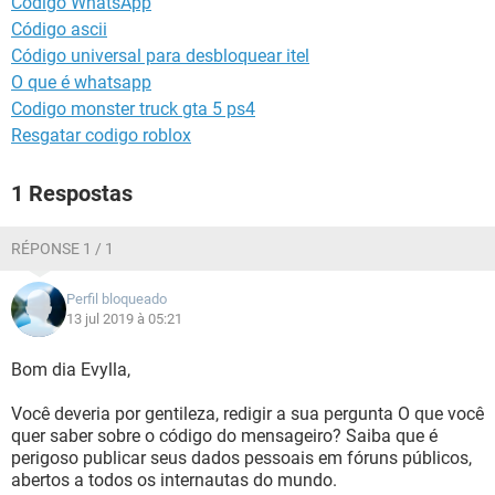
Código WhatsApp
GUIA DE COMPRAS
Código ascii
Código universal para desbloquear itel
O que é whatsapp
Codigo monster truck gta 5 ps4
Resgatar codigo roblox
1 Respostas
RÉPONSE 1 / 1
Perfil bloqueado
13 jul 2019 à 05:21
Bom dia Evylla,
Você deveria por gentileza, redigir a sua pergunta O que você
quer saber sobre o código do mensageiro? Saiba que é
perigoso publicar seus dados pessoais em fóruns públicos,
abertos a todos os internautas do mundo.