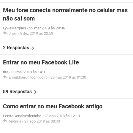
Meu fone conecta normalmente no celular mas
não sai som
LyviaMarques
-
29 mar 2019 às 20:36
Jrjejr
-
5 dez 2019 às 22:58
2 Respostas
Entrar no meu Facebook Lite
rita
-
30 mai 2018 às 14:31
Eronildoeronildonildo76
-
25 mai 2019 às 01:30
89 Respostas
Como entrar no meu Facebook antigo
LenitaGonalvesleninha
-
23 ago 2018 às 12:19
Andreia
-
27 ago 2018 às 08:43