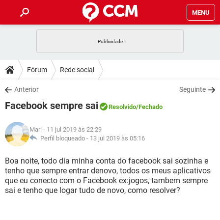
MENU
INÍCIO
JOGOS
WHATSAPP
DICAS
Fórum
Rede social
CELULAR
FACEBOOK
JOGOS
WHATSAPP
DOWNLOADS
Anterior
Seguinte
OUTLOOK
EXCEL
CELULAR
FACEBOOK
Facebook sempre sai
INSTAGRAM
JOGOS
GMAIL
WHATSAPP
Resolvido
/Fechado
FÓRUM
OUTLOOK
EXCEL
GUIA DE COMPRAS
CELULAR
FACEBOOK
Mari
- 11 jul 2019 às 22:29
INSTAGRAM
JOGOS
GMAIL
WHATSAPP
GLOSSÁRIO
Perfil bloqueado -
13 jul 2019 às 05:16
OUTLOOK
EXCEL
GUIA DE COMPRAS
CELULAR
FACEBOOK
INSTAGRAM
JOGOS
GMAIL
WHATSAPP
Boa noite, todo dia minha conta do facebook sai sozinha e
OUTLOOK
EXCEL
tenho que sempre entrar denovo, todos os meus aplicativos
GUIA DE COMPRAS
CELULAR
FACEBOOK
que eu conecto com o Facebook ex:jogos, tambem sempre
INSTAGRAM
GMAIL
sai e tenho que logar tudo de novo, como resolver?
OUTLOOK
EXCEL
GUIA DE COMPRAS
INSTAGRAM
GMAIL