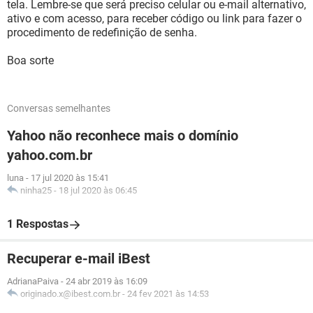
tela. Lembre-se que será preciso celular ou e-mail alternativo,
ativo e com acesso, para receber código ou link para fazer o
procedimento de redefinição de senha.
Boa sorte
Conversas semelhantes
Yahoo não reconhece mais o domínio
yahoo.com.br
luna
-
17 jul 2020 às 15:41
ninha25
-
18 jul 2020 às 06:45
1 Respostas
Recuperar e-mail iBest
AdrianaPaiva
-
24 abr 2019 às 16:09
originado.x@ibest.com.br
-
24 fev 2021 às 14:53