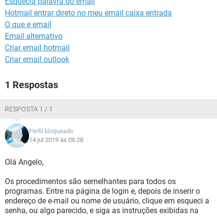
Esquecia palavra do email
GUIA DE COMPRAS
Hotmail entrar direto no meu email caixa entrada
O que e email
Email alternativo
Criar email hotmail
Criar email outlook
1 Respostas
RESPOSTA 1 / 1
Perfil bloqueado
14 jul 2019 às 06:28
Olá Angelo,
Os procedimentos são semelhantes para todos os
programas. Entre na página de login e, depois de inserir o
endereço de e-mail ou nome de usuário, clique em esqueci a
senha, ou algo parecido, e siga as instruções exibidas na