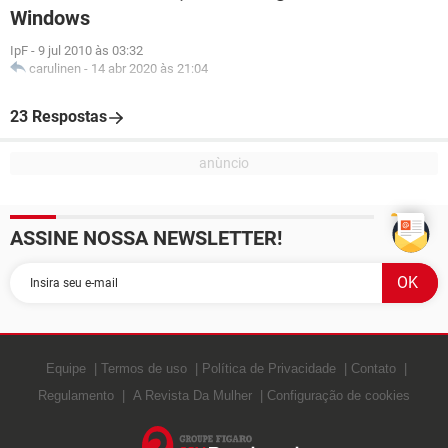
Windows
IpF
-
9 jul 2010 às 03:32
carulinen
-
14 abr 2020 às 21:04
23 Respostas
ASSINE NOSSA NEWSLETTER!
Equipe
Termos de uso
Política de Privacidade
Contato
Regulamento
A Revista Da Mulher
Configuração de cookies