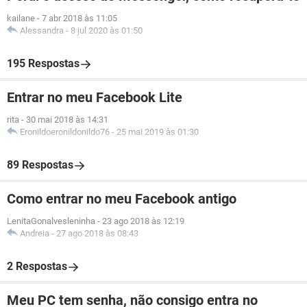
kailane
-
7 abr 2018 às 11:05
Alessandra
-
8 jul 2020 às 01:50
195 Respostas
Entrar no meu Facebook Lite
rita
-
30 mai 2018 às 14:31
Eronildoeronildonildo76
-
25 mai 2019 às 01:30
89 Respostas
Como entrar no meu Facebook antigo
LenitaGonalvesleninha
-
23 ago 2018 às 12:19
Andreia
-
27 ago 2018 às 08:43
2 Respostas
Meu PC tem senha, não consigo entra no