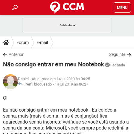
MENU
INÍCIO
JOGOS
WHATSAPP
DICAS
Fórum
E-mail
CELULAR
FACEBOOK
JOGOS
WHATSAPP
DOWNLOADS
Anterior
Seguinte
OUTLOOK
EXCEL
CELULAR
FACEBOOK
Não consigo entrar em meu Nootebok
INSTAGRAM
JOGOS
GMAIL
WHATSAPP
Fechado
FÓRUM
OUTLOOK
EXCEL
GUIA DE COMPRAS
CELULAR
FACEBOOK
Daniel
- Atualizado em 14 jul 2019 às 06:25
INSTAGRAM
JOGOS
GMAIL
WHATSAPP
GLOSSÁRIO
Perfil bloqueado -
14 jul 2019 às 06:27
OUTLOOK
EXCEL
GUIA DE COMPRAS
CELULAR
FACEBOOK
INSTAGRAM
JOGOS
GMAIL
WHATSAPP
Oi
OUTLOOK
EXCEL
GUIA DE COMPRAS
CELULAR
FACEBOOK
Eu não consigo entrar em meu notebook . Eu coloco a
INSTAGRAM
GMAIL
senha, mais (mais é soma; mas é conjunção) fica
OUTLOOK
EXCEL
GUIA DE COMPRAS
aparecendo senha incorreta verifique se você está usando a
INSTAGRAM
GMAIL
senha da sua conta Microsoft, você sempre pode redefini-la
em account.live.com/password/reset