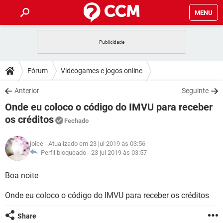
MENU
INÍCIO
JOGOS
WHATSAPP
DICAS
Fórum
Videogames e jogos online
CELULAR
FACEBOOK
JOGOS
WHATSAPP
DOWNLOADS
Anterior
Seguinte
OUTLOOK
EXCEL
CELULAR
FACEBOOK
Onde eu coloco o código do IMVU para receber
INSTAGRAM
JOGOS
GMAIL
WHATSAPP
FÓRUM
OUTLOOK
EXCEL
os créditos
Fechado
GUIA DE COMPRAS
CELULAR
FACEBOOK
INSTAGRAM
JOGOS
GMAIL
WHATSAPP
GLOSSÁRIO
OUTLOOK
EXCEL
joice
- Atualizado em 23 jul 2019 às 03:56
GUIA DE COMPRAS
CELULAR
FACEBOOK
Perfil bloqueado -
23 jul 2019 às 03:57
INSTAGRAM
JOGOS
GMAIL
WHATSAPP
OUTLOOK
EXCEL
Boa noite
GUIA DE COMPRAS
CELULAR
FACEBOOK
INSTAGRAM
GMAIL
OUTLOOK
EXCEL
Onde eu coloco o código do IMVU para receber os créditos
GUIA DE COMPRAS
INSTAGRAM
GMAIL
Share