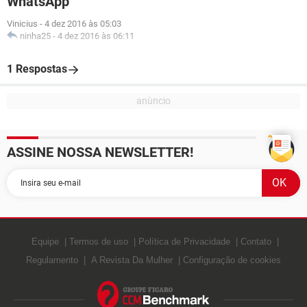
WhatsApp
Vinicius
-
4 dez 2016 às 05:03
ninha25
-
4 dez 2016 às 06:11
1 Respostas
ASSINE NOSSA NEWSLETTER!
Equipe
Termos de uso
Política de Privacidade
Contato
Regulamento
A Revista Da Mulher
Configuração de cookies