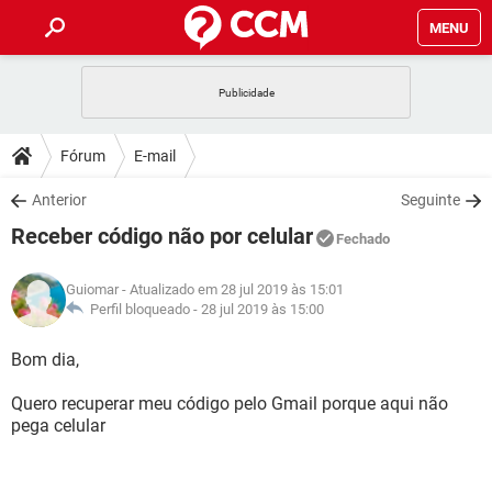
MENU
INÍCIO
JOGOS
WHATSAPP
DICAS
Fórum
E-mail
CELULAR
FACEBOOK
JOGOS
WHATSAPP
DOWNLOADS
Anterior
Seguinte
OUTLOOK
EXCEL
CELULAR
FACEBOOK
Receber código não por celular
INSTAGRAM
JOGOS
GMAIL
WHATSAPP
Fechado
FÓRUM
OUTLOOK
EXCEL
GUIA DE COMPRAS
CELULAR
FACEBOOK
Guiomar
- Atualizado em 28 jul 2019 às 15:01
INSTAGRAM
JOGOS
GMAIL
WHATSAPP
GLOSSÁRIO
Perfil bloqueado -
28 jul 2019 às 15:00
OUTLOOK
EXCEL
GUIA DE COMPRAS
CELULAR
FACEBOOK
INSTAGRAM
JOGOS
GMAIL
WHATSAPP
Bom dia,
OUTLOOK
EXCEL
GUIA DE COMPRAS
CELULAR
FACEBOOK
Quero recuperar meu código pelo Gmail porque aqui não
INSTAGRAM
GMAIL
pega celular
OUTLOOK
EXCEL
GUIA DE COMPRAS
INSTAGRAM
GMAIL