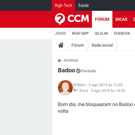
High-Tech
Saúde
FÓRUM
DICAS
JOGOS
WHATSAPP
CELULAR
FACEBOOK
Fórum
Rede social
Anterior
Badoo
Fechado
William
- 3 ago 2019 às 12:05
Erica -
3 ago 2019 às 18:26
Bom dia, me bloquearam no Badoo qu
volta