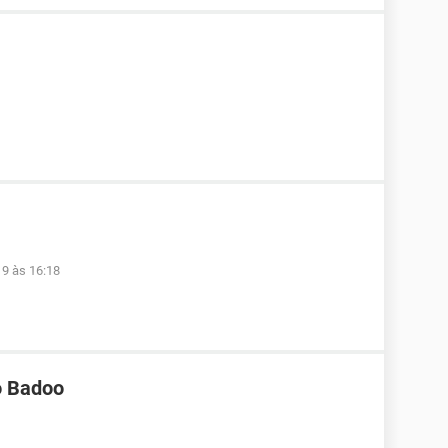
19 às 16:18
o Badoo