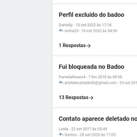
Perfil excluído do badoo
Danielly
-
15 set 2022 às 17:18
ninha25
-
16 set 2022 às 04:50
1 Respostas
Fui bloqueada no Badoo
PamelaNunes4
-
7 fev 2018 às 09:38
aristidesstradiotti@gmail.com
-
23 out 20
13 Respostas
Contato aparece deletado n
Linda
-
22 set 2017 às 05:49
Santos
-
28 set 2020 às 17:05