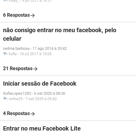
Kaay_
-
9 jul 2021 à 16:27
6 Respostas
não consigo entrar no meu facebook, pelo
celular
neilma barbosa
-
11 ago 2014 à 20:42
kelly
-
16 jul 2017 à 15:06
21 Respostas
Iniciar sessão de Facebook
SofiaLopes1283
-
6 set 2020 à 08:36
ninha25
-
7 set 2020 à 05:42
4 Respostas
Entrar no meu Facebook Lite