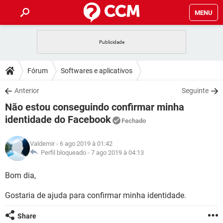
MENU
INÍCIO
JOGOS
WHATSAPP
DICAS
Fórum
Softwares e aplicativos
CELULAR
FACEBOOK
JOGOS
WHATSAPP
DOWNLOADS
Anterior
Seguinte
OUTLOOK
EXCEL
CELULAR
FACEBOOK
Não estou conseguindo confirmar minha
INSTAGRAM
JOGOS
GMAIL
WHATSAPP
FÓRUM
OUTLOOK
EXCEL
identidade do Facebook
Fechado
GUIA DE COMPRAS
CELULAR
FACEBOOK
INSTAGRAM
JOGOS
GMAIL
WHATSAPP
GLOSSÁRIO
OUTLOOK
EXCEL
Valdemir
- 6 ago 2019 à 01:42
GUIA DE COMPRAS
CELULAR
FACEBOOK
Perfil bloqueado -
7 ago 2019 à 04:13
INSTAGRAM
JOGOS
GMAIL
WHATSAPP
OUTLOOK
EXCEL
Bom dia,
GUIA DE COMPRAS
CELULAR
FACEBOOK
INSTAGRAM
GMAIL
OUTLOOK
EXCEL
Gostaria de ajuda para confirmar minha identidade.
GUIA DE COMPRAS
INSTAGRAM
GMAIL
Share