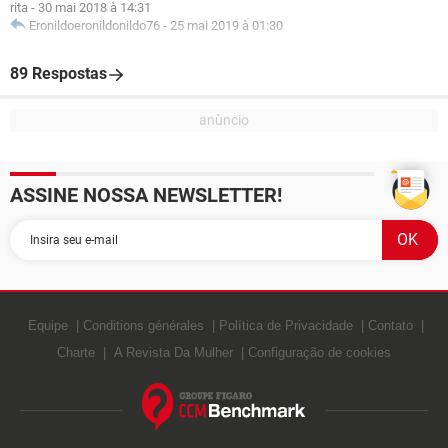
rita
-
30 mai 2018 à 14:31
Eronildoeronildonildo76
-
25 mai 2019 à 01:30
89 Respostas
ASSINE NOSSA NEWSLETTER!
Equipe
Conditions générales
Política de Privacidade
Contato
Charte
A Revista Da Mulher
Configuração de cookies