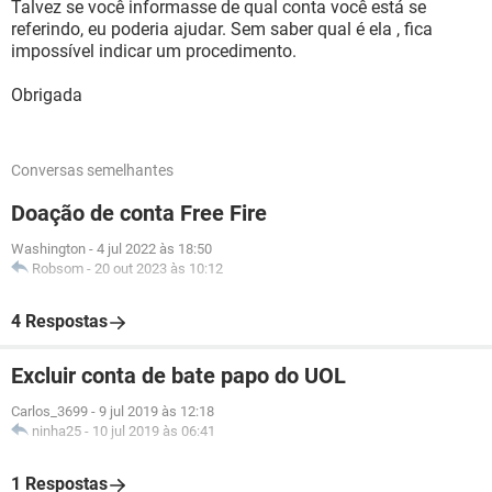
Talvez se você informasse de qual conta você está se
referindo, eu poderia ajudar. Sem saber qual é ela , fica
impossível indicar um procedimento.
Obrigada
Conversas semelhantes
Doação de conta Free Fire
Washington
-
4 jul 2022 às 18:50
Robsom
-
20 out 2023 às 10:12
4 Respostas
Excluir conta de bate papo do UOL
Carlos_3699
-
9 jul 2019 às 12:18
ninha25
-
10 jul 2019 às 06:41
1 Respostas