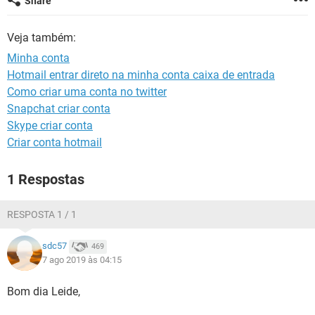
Share
GUIA DE COMPRAS
Veja também:
Minha conta
Hotmail entrar direto na minha conta caixa de entrada
Como criar uma conta no twitter
Snapchat criar conta
Skype criar conta
Criar conta hotmail
1 Respostas
RESPOSTA 1 / 1
sdc57
469
7 ago 2019 às 04:15
Bom dia Leide,