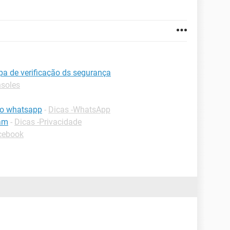
a de verificação ds segurança
nsoles
 do whatsapp
-
Dicas -WhatsApp
ram
-
Dicas -Privacidade
cebook