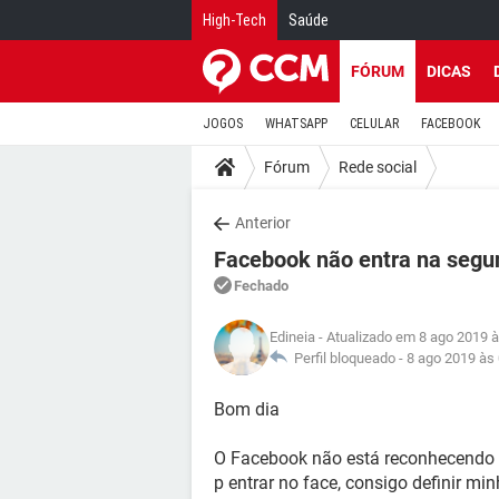
High-Tech
Saúde
FÓRUM
DICAS
JOGOS
WHATSAPP
CELULAR
FACEBOOK
Fórum
Rede social
Anterior
Facebook não entra na segun
Fechado
Edineia
- Atualizado em 8 ago 2019 à
Perfil bloqueado -
8 ago 2019 às
Bom dia
O Facebook não está reconhecendo 
p entrar no face, consigo definir m