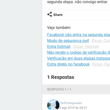
segunda etapa .não consigo entrar
Share
Veja também:
Facebook não entra na segunda etap
Modo de segurança ps4
-
Dicas -Co
Entra hotmail
-
Dicas -Hotmail
Não recebi o codigo de verificação
Verificação em duas etapas instag
Entra direto no facebook
-
Dicas -Fa
1 Respostas
RESPOSTA 1 / 1
Perfil bloqueado
8 ago 2019 às 04:31