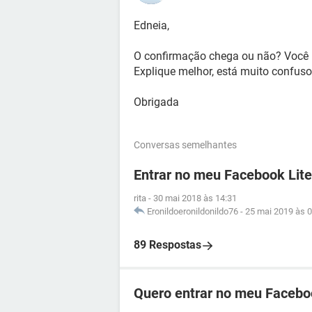
Edneia,
O confirmação chega ou não? Você r
Explique melhor, está muito confuso
Obrigada
Conversas semelhantes
Entrar no meu Facebook Lite
rita
-
30 mai 2018 às 14:31
Eronildoeronildonildo76
-
25 mai 2019 às 0
89 Respostas
Quero entrar no meu Facebo