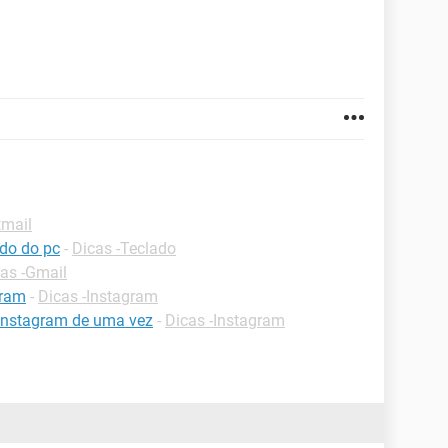
tmail
ado do pc
-
Dicas -Teclado
as -Gmail
gram
-
Dicas -Instagram
 instagram de uma vez
-
Dicas -Instagram