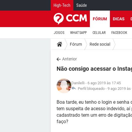
High-Tech
Saúde
FÓRUM
DICAS
JOGOS
WHATSAPP
CELULAR
FACEBOOK
Fórum
Rede social
Anterior
Não consigo acessar o Inst
Danilelli
- 6 ago 2019 às 17:45
Perfil bloqueado -
9 ago 2019 às
Boa tarde, eu tenho o login e senh
tem suspeita de acesso indevido, aí 
cadastrado tem um erro de digitaçã
faço?