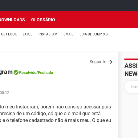
DOWNLOADS
GLOSSÁRIO
OUTLOOK
EXCEL
INSTAGRAM
GMAIL
GUIA DE COMPRAS
Seguinte
ASS
agram
NEW
Resolvido
/Fechado
 05:12
a do meu Instagram, porém não consigo acessar pois
precisa de um código, só que o e-mail que está
o e o telefone cadastrado não é mais meu. O que eu