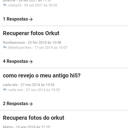
julianne
-
28 set 2021 às 11:37
ninha25
-
29 set 2021 às 05:52
1 Respostas
Recuperar fotos Orkut
Rosileasousa
-
23 fev 2018 às 10:58
Bebelsanches
-
17 jan 2019 às 10:07
4 Respostas
como revejo o meu antigo hi5?
carla reis
-
27 nov 2014 às 19:52
carla reis
-
27 nov 2014 às 19:55
2 Respostas
Recupera fotos do orkut
Mamy
-
19 ago 2018 às 21:25