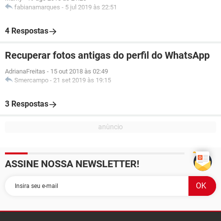
fabianamarques
-
5 jul 2019 às 22:51
4 Respostas
Recuperar fotos antigas do perfil do WhatsApp
AdrianaFreitas
-
15 out 2018 às 02:49
Smercampo
-
21 set 2019 às 19:15
3 Respostas
ASSINE NOSSA NEWSLETTER!