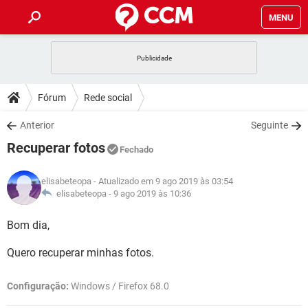
MENU
INÍCIO
JOGOS
WHATSAPP
DICAS
Fórum
Rede social
CELULAR
FACEBOOK
JOGOS
WHATSAPP
DOWNLOADS
Anterior
Seguinte
OUTLOOK
EXCEL
CELULAR
FACEBOOK
Recuperar fotos
INSTAGRAM
JOGOS
GMAIL
WHATSAPP
Fechado
FÓRUM
OUTLOOK
EXCEL
GUIA DE COMPRAS
CELULAR
FACEBOOK
elisabeteopa
- Atualizado em 9 ago 2019 às 03:54
INSTAGRAM
JOGOS
GMAIL
WHATSAPP
GLOSSÁRIO
elisabeteopa -
9 ago 2019 às 10:36
OUTLOOK
EXCEL
GUIA DE COMPRAS
CELULAR
FACEBOOK
INSTAGRAM
JOGOS
GMAIL
WHATSAPP
Bom dia,
OUTLOOK
EXCEL
GUIA DE COMPRAS
CELULAR
FACEBOOK
Quero recuperar minhas fotos.
INSTAGRAM
GMAIL
OUTLOOK
EXCEL
GUIA DE COMPRAS
Configuração:
Windows / Firefox 68.0
INSTAGRAM
GMAIL