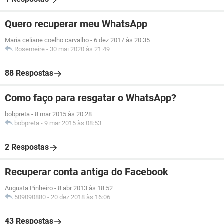
Quero recuperar meu WhatsApp
Maria celiane coelho carvalho
-
6 dez 2017 às 20:35
Rosemeire
-
30 mai 2020 às 21:49
88 Respostas
Como faço para resgatar o WhatsApp?
bobpreta
-
8 mar 2015 às 20:28
bobpreta
-
9 mar 2015 às 08:53
2 Respostas
Recuperar conta antiga do Facebook
Augusta Pinheiro
-
8 abr 2013 às 18:52
509090880
-
20 dez 2018 às 16:06
43 Respostas