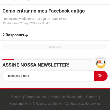
Como entrar no meu Facebook antigo
LenitaGonalvesleninha
-
23 ago 2018 às 12:19
Andreia
-
27 ago 2018 às 08:43
2 Respostas
ASSINE NOSSA NEWSLETTER!
Equipe
Termos de uso
Política de Privacidade
Contato
Regulamento
A Revista Da Mulher
Configuração de cookies