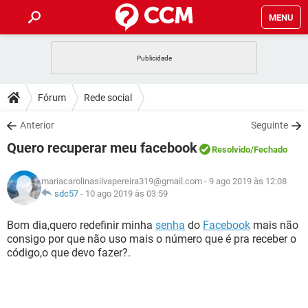
MENU
INÍCIO
JOGOS
WHATSAPP
DICAS
Fórum
Rede social
CELULAR
FACEBOOK
JOGOS
WHATSAPP
DOWNLOADS
Anterior
Seguinte
OUTLOOK
EXCEL
CELULAR
FACEBOOK
Quero recuperar meu facebook
INSTAGRAM
JOGOS
GMAIL
WHATSAPP
Resolvido
/Fechado
FÓRUM
OUTLOOK
EXCEL
GUIA DE COMPRAS
CELULAR
FACEBOOK
mariacarolinasilvapereira319@gmail.com
- 9 ago 2019 às 12:08
INSTAGRAM
JOGOS
GMAIL
WHATSAPP
GLOSSÁRIO
sdc57
-
10 ago 2019 às 03:59
OUTLOOK
EXCEL
GUIA DE COMPRAS
CELULAR
FACEBOOK
INSTAGRAM
JOGOS
GMAIL
WHATSAPP
Bom dia,quero redefinir minha
senha
do
Facebook
mais não
OUTLOOK
EXCEL
consigo por que não uso mais o número que é pra receber o
GUIA DE COMPRAS
CELULAR
FACEBOOK
código,o que devo fazer?.
INSTAGRAM
GMAIL
OUTLOOK
EXCEL
GUIA DE COMPRAS
INSTAGRAM
GMAIL