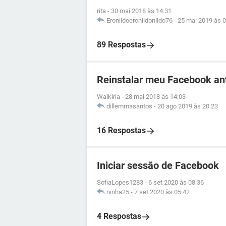
rita
-
30 mai 2018 às 14:31
Eronildoeronildonildo76
-
25 mai 2019 às 0
89 Respostas
Reinstalar meu Facebook an
Walkiria
-
28 mai 2018 às 14:03
dillemmasantos
-
20 ago 2019 às 20:23
16 Respostas
Iniciar sessão de Facebook
SofiaLopes1283
-
6 set 2020 às 08:36
ninha25
-
7 set 2020 às 05:42
4 Respostas