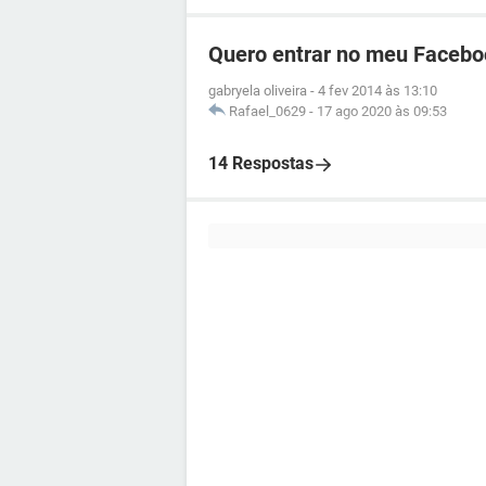
Quero entrar no meu Facebo
gabryela oliveira
-
4 fev 2014 às 13:10
Rafael_0629
-
17 ago 2020 às 09:53
14 Respostas