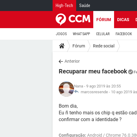
High-Tech
Saúde
FÓRUM
DICAS
JOGOS
WHATSAPP
CELULAR
FACEBOOK
Fórum
Rede social
Anterior
Recuparar meu facebook
F
Nana
- 9 ago 2019 às 20:55
marcosresende -
10 ago 2019 às
Bom dia,
Eu ñ tenho mais os chip q estão ca
confirmar com a identidade ?
Configuração:
Android / Chrome 76.0.38