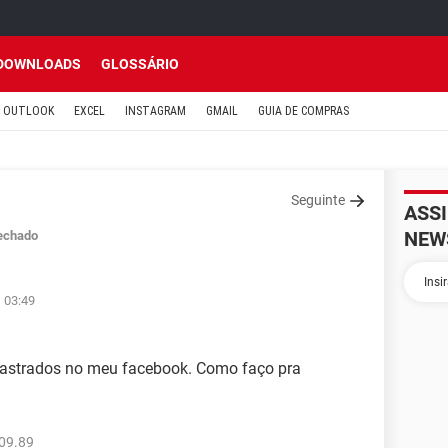
DOWNLOADS
GLOSSÁRIO
OUTLOOK
EXCEL
INSTAGRAM
GMAIL
GUIA DE COMPRAS
Seguinte
ASS
NEW
echado
 03:49
dastrados no meu facebook. Como faço pra
09.89