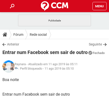
MENU
INÍCIO
JOGOS
WHATSAPP
DICAS
Fórum
Rede social
CELULAR
FACEBOOK
JOGOS
WHATSAPP
DOWNLOADS
Anterior
Seguinte
OUTLOOK
EXCEL
CELULAR
FACEBOOK
Entrar num Facebook sem sair de outro
INSTAGRAM
JOGOS
GMAIL
WHATSAPP
Fechado
FÓRUM
OUTLOOK
EXCEL
GUIA DE COMPRAS
CELULAR
FACEBOOK
Raynara
- Atualizado em 11 ago 2019 às 05:11
INSTAGRAM
JOGOS
GMAIL
WHATSAPP
GLOSSÁRIO
Perfil bloqueado -
11 ago 2019 às 05:10
OUTLOOK
EXCEL
GUIA DE COMPRAS
CELULAR
FACEBOOK
INSTAGRAM
JOGOS
GMAIL
WHATSAPP
Boa noite
OUTLOOK
EXCEL
GUIA DE COMPRAS
CELULAR
FACEBOOK
INSTAGRAM
GMAIL
Entrar num Facebook sem sair de outro
OUTLOOK
EXCEL
GUIA DE COMPRAS
INSTAGRAM
GMAIL