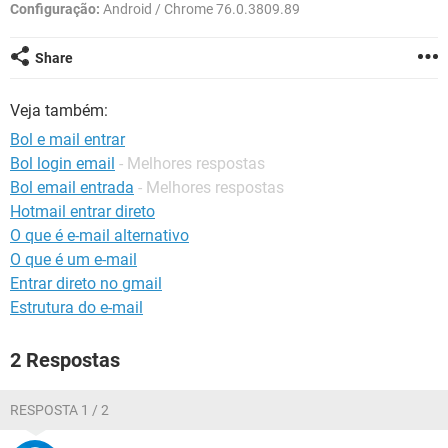
GUIA DE COMPRAS
Configuração:
Android / Chrome 76.0.3809.89
Share
Veja também:
Bol e mail entrar
Bol login email
- Melhores respostas
Bol email entrada
- Melhores respostas
Hotmail entrar direto
O que é e-mail alternativo
O que é um e-mail
Entrar direto no gmail
Estrutura do e-mail
2 Respostas
RESPOSTA 1 / 2