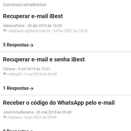
Conversas semelhantes
Recuperar e-mail iBest
AdrianaPaiva
-
24 abr 2019 às 16:09
originado.x@ibest.com.br
-
24 fev 2021 às 14:53
5 Respostas
Recuperar e-mail e senha iBest
Tatiane
-
5 out 2019 às 10:31
ninha25
-
6 out 2019 às 03:34
1 Respostas
Receber o código do WhatsApp pelo e-mail
JoseVictorBezerra
-
30 mai 2018 às 05:43
Kaylane
-
8 jan 2021 às 20:59