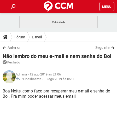
MENU
INÍCIO
JOGOS
WHATSAPP
DICAS
Fórum
E-mail
CELULAR
FACEBOOK
JOGOS
WHATSAPP
DOWNLOADS
Anterior
Seguinte
OUTLOOK
EXCEL
CELULAR
FACEBOOK
Não lembro do meu e-mail e nem senha do Bol
INSTAGRAM
JOGOS
GMAIL
WHATSAPP
FÓRUM
OUTLOOK
EXCEL
Fechado
GUIA DE COMPRAS
CELULAR
FACEBOOK
INSTAGRAM
JOGOS
GMAIL
WHATSAPP
GLOSSÁRIO
OUTLOOK
Adriana
- 12 ago 2019 às 21:06
EXCEL
GUIA DE COMPRAS
CELULAR
FACEBOOK
Nunesbatista -
13 ago 2019 às 05:00
INSTAGRAM
JOGOS
GMAIL
WHATSAPP
OUTLOOK
EXCEL
Boa Noite, como faço pra recuperar meu e-mail e senha do
GUIA DE COMPRAS
CELULAR
FACEBOOK
Bol. Pra mim poder acessar meus email
INSTAGRAM
GMAIL
OUTLOOK
EXCEL
GUIA DE COMPRAS
INSTAGRAM
GMAIL