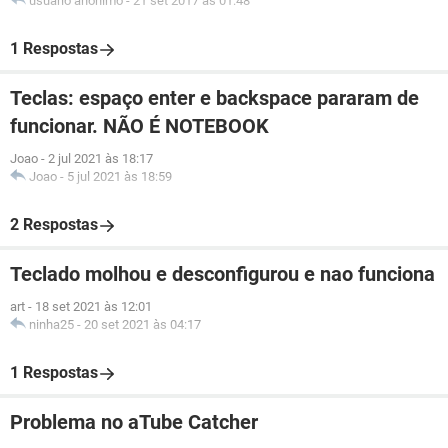
usuário anônimo
-
21 set 2017 às 01:48
1 Respostas
Teclas: espaço enter e backspace pararam de
funcionar. NÃO É NOTEBOOK
Joao
-
2 jul 2021 às 18:17
Joao
-
5 jul 2021 às 18:59
2 Respostas
Teclado molhou e desconfigurou e nao funciona
art
-
18 set 2021 às 12:01
ninha25
-
20 set 2021 às 04:17
1 Respostas
Problema no aTube Catcher