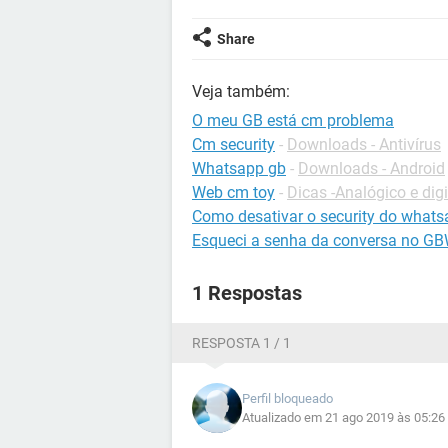
Share
Veja também:
O meu GB está cm problema
Cm security
-
Downloads - Antivírus
Whatsapp gb
-
Downloads - Android
Web cm toy
-
Dicas -Analógico e digi
Como desativar o security do whats
Esqueci a senha da conversa no G
1 Respostas
RESPOSTA 1 / 1
Perfil bloqueado
Atualizado em 21 ago 2019 às 05:26