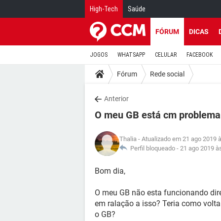
High-Tech
Saúde
FÓRUM
DICAS
JOGOS
WHATSAPP
CELULAR
FACEBOOK
Fórum
Rede social
Anterior
O meu GB está cm problema
Thalia
- Atualizado em 21 ago 2019 
Perfil bloqueado -
21 ago 2019 à
Bom dia,
O meu GB não esta funcionando diret
em ralação a isso? Teria como volta
o GB?