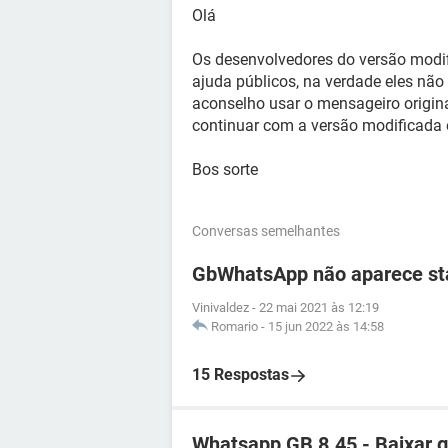
Olá
Os desenvolvedores do versão mod
ajuda públicos, na verdade eles não
aconselho usar o mensageiro origin
continuar com a versão modificada e
Bos sorte
Conversas semelhantes
GbWhatsApp não aparece sta
Vinivaldez
-
22 mai 2021 às 12:19
Romario
-
15 jun 2022 às 14:58
15 Respostas
Whatsapp GB 8.45 - Baixar g