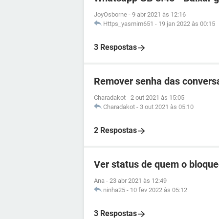
JoyOsborne
-
9 abr 2021 às 12:16
Https_yasmim651
-
19 jan 2022 às 00:15
3 Respostas
Remover senha das convers
Charadakot
-
2 out 2021 às 15:05
Charadakot
-
3 out 2021 às 05:10
2 Respostas
Ver status de quem o bloqu
Ana
-
23 abr 2021 às 12:49
ninha25
-
10 fev 2022 às 05:12
3 Respostas