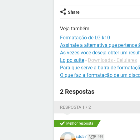
Share
Veja também:
Formatação de LG k10
Assinale a alternativa que pertence
As vezes voce deseja obter um resu
Lg pc suite
-
Downloads - Celulares
Para que serve a barra de formataç
O que faz a formatação de um disco
2 Respostas
RESPOSTA 1 / 2
Melhor resposta
sdc57
469