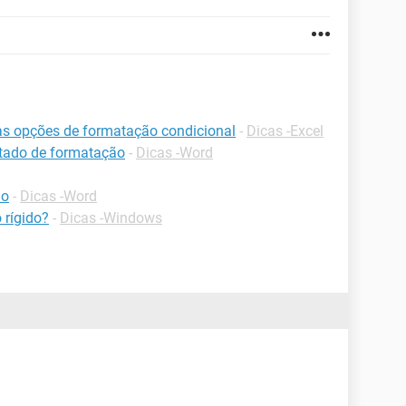
 às opções de formatação condicional
-
Dicas -Excel
ltado de formatação
-
Dicas -Word
ão
-
Dicas -Word
 rígido?
-
Dicas -Windows