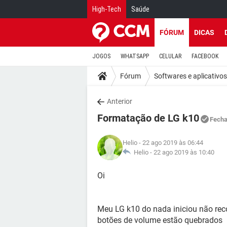
High-Tech
Saúde
FÓRUM
DICAS
JOGOS
WHATSAPP
CELULAR
FACEBOOK
Fórum
Softwares e aplicativos
Anterior
Formatação de LG k10
Fech
Helio
- 22 ago 2019 às 06:44
Helio -
22 ago 2019 às 10:40
Oi
Meu LG k10 do nada iniciou não re
botões de volume estão quebrados