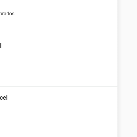
brados!
l
cel