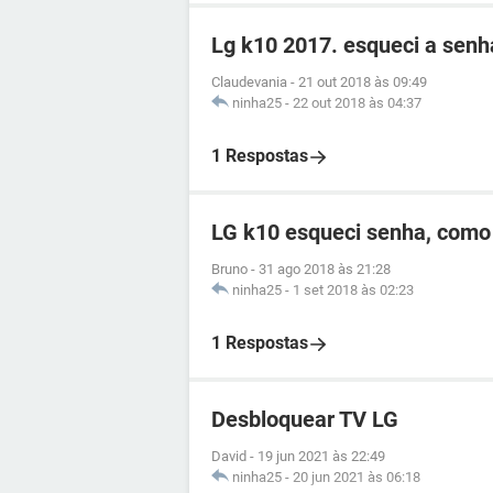
Lg k10 2017. esqueci a senh
Claudevania
-
21 out 2018 às 09:49
ninha25
-
22 out 2018 às 04:37
1 Respostas
LG k10 esqueci senha, como
Bruno
-
31 ago 2018 às 21:28
ninha25
-
1 set 2018 às 02:23
1 Respostas
Desbloquear TV LG
David
-
19 jun 2021 às 22:49
ninha25
-
20 jun 2021 às 06:18