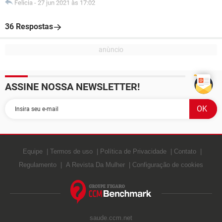
Felicia
-
27 jun 2021 às 17:02
36 Respostas
ASSINE NOSSA NEWSLETTER!
Equipe
Termos de uso
Política de Privacidade
Contato
Regulamento
A Revista Da Mulher
Configuração de cookies
saude.ccm.net