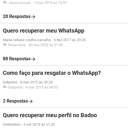
Jessicasouza
-
15 jun 2019 às 15:57
28 Respostas
Quero recuperar meu WhatsApp
Maria celiane coelho carvalho
-
6 dez 2017 às 20:35
Rosemeire
-
30 mai 2020 às 21:49
88 Respostas
Como faço para resgatar o WhatsApp?
bobpreta
-
8 mar 2015 às 20:28
bobpreta
-
9 mar 2015 às 08:53
2 Respostas
Quero recuperar meu perfil no Badoo
DiMonteiro
-
3 set 2018 às 21:29