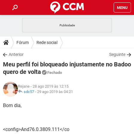
MENU
INÍCIO
JOGOS
WHATSAPP
DICAS
Fórum
Rede social
CELULAR
FACEBOOK
JOGOS
WHATSAPP
DOWNLOADS
Anterior
Seguinte
OUTLOOK
EXCEL
CELULAR
FACEBOOK
Meu perfil foi bloqueado injustamente no Badoo
INSTAGRAM
JOGOS
GMAIL
WHATSAPP
FÓRUM
OUTLOOK
EXCEL
quero de volta
Fechado
GUIA DE COMPRAS
CELULAR
FACEBOOK
INSTAGRAM
JOGOS
GMAIL
WHATSAPP
GLOSSÁRIO
OUTLOOK
EXCEL
Rejane
- 28 ago 2019 às 12:15
GUIA DE COMPRAS
CELULAR
FACEBOOK
sdc57
-
29 ago 2019 às 04:21
INSTAGRAM
JOGOS
GMAIL
WHATSAPP
OUTLOOK
EXCEL
Bom dia,
GUIA DE COMPRAS
CELULAR
FACEBOOK
INSTAGRAM
GMAIL
OUTLOOK
EXCEL
GUIA DE COMPRAS
INSTAGRAM
GMAIL
<config>And76.0.3809.111</co