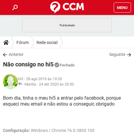
MENU
INÍCIO
JOGOS
WHATSAPP
DICAS
Fórum
Rede social
CELULAR
FACEBOOK
JOGOS
WHATSAPP
DOWNLOADS
Anterior
Seguinte
OUTLOOK
EXCEL
CELULAR
FACEBOOK
Não consigo no hi5
INSTAGRAM
JOGOS
GMAIL
WHATSAPP
Fechado
FÓRUM
OUTLOOK
EXCEL
GUIA DE COMPRAS
CELULAR
FACEBOOK
hi5
- 28 ago 2019 às 15:33
INSTAGRAM
JOGOS
GMAIL
WHATSAPP
GLOSSÁRIO
Marilia -
24 abr 2020 às 20:50
OUTLOOK
EXCEL
GUIA DE COMPRAS
CELULAR
FACEBOOK
INSTAGRAM
JOGOS
GMAIL
WHATSAPP
Bom dia, tinha o meu hi5 a entrar pelo facebook, porque
OUTLOOK
EXCEL
esqueci meu email e não estou a conseguir, obrigado
GUIA DE COMPRAS
CELULAR
FACEBOOK
INSTAGRAM
GMAIL
OUTLOOK
EXCEL
GUIA DE COMPRAS
INSTAGRAM
GMAIL
Configuração:
Windows / Chrome 76.0.3809.100