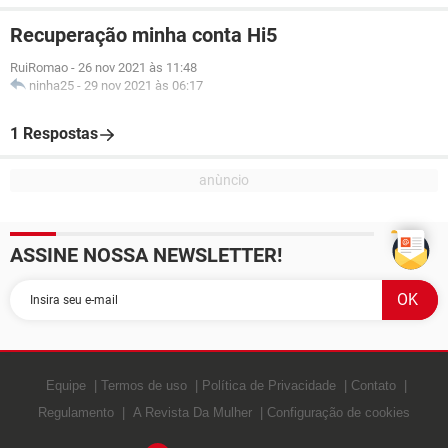
Recuperação minha conta Hi5
RuiRomao
-
26 nov 2021 às 11:48
ninha25
-
29 nov 2021 às 06:17
1 Respostas
ASSINE NOSSA NEWSLETTER!
Equipe
Termos de uso
Política de Privacidade
Contato
Regulamento
A Revista Da Mulher
Configuração de cookies