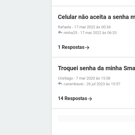
Celular não aceita a senha 
Rafaela
-
17 mar 2022 às 00:34
ninha25
-
17 mar 2022 às 06:33
1 Respostas
Troquei senha da minha Smar
Cristiago
-
7 mar 2020 às 15:58
carambavei
-
26 jul 2023 às 15:57
14 Respostas