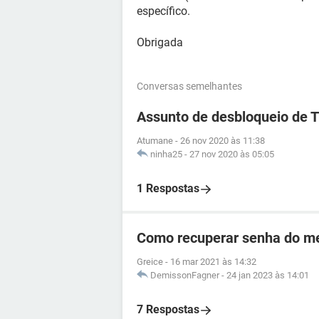
específico.
Obrigada
Conversas semelhantes
Assunto de desbloqueio de 
Atumane
-
26 nov 2020 às 11:38
ninha25
-
27 nov 2020 às 05:05
1 Respostas
Como recuperar senha do me
Greice
-
16 mar 2021 às 14:32
DemissonFagner
-
24 jan 2023 às 14:01
7 Respostas