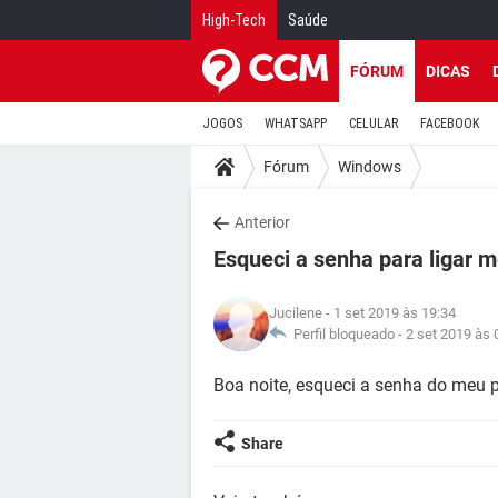
High-Tech
Saúde
FÓRUM
DICAS
JOGOS
WHATSAPP
CELULAR
FACEBOOK
Fórum
Windows
Anterior
Esqueci a senha para ligar 
Jucilene
- 1 set 2019 às 19:34
Perfil bloqueado -
2 set 2019 às 
Boa noite, esqueci a senha do meu 
Share