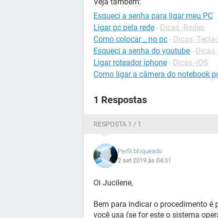
Veja também:
Esqueci a senha para ligar meu PC
Ligar pc pela rede
-
Dicas -Redes
Como colocar _ no pc
-
Dicas -Tecla
Esqueci a senha do youtube
-
Dicas
Ligar roteador iphone
-
Dicas -iOS
Como ligar a câmera do notebook po
1 Respostas
RESPOSTA 1 / 1
Perfil bloqueado
2 set 2019 às 04:31
Oi Jucilene,
Bem para indicar o procedimento é 
você usa (se for este o sistema op