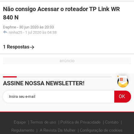
Não consigo Acessar o roteador TP Link WR
840 N
Daphne
-
30 jun 2020 às 20:33
ninha25
-
1 jul 2020 às 04:38
1 Respostas
ASSINE NOSSA NEWSLETTER!
Equipe
Termos de uso
Política de Privacidade
Contato
Regulamento
A Revista Da Mulher
Configuração de cookies