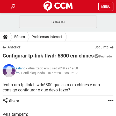
MENU
INÍCIO
JOGOS
WHATSAPP
DICAS
Fórum
Problemas Internet
CELULAR
FACEBOOK
JOGOS
WHATSAPP
DOWNLOADS
Anterior
Seguinte
OUTLOOK
EXCEL
CELULAR
FACEBOOK
Configurar tp-link tlwdr 6300 em chines
INSTAGRAM
JOGOS
GMAIL
WHATSAPP
Fechado
FÓRUM
OUTLOOK
EXCEL
GUIA DE COMPRAS
CELULAR
FACEBOOK
sirland
- Atualizado em 8 set 2019 às 19:58
INSTAGRAM
JOGOS
GMAIL
WHATSAPP
GLOSSÁRIO
Perfil bloqueado -
10 set 2019 às 05:17
OUTLOOK
EXCEL
GUIA DE COMPRAS
CELULAR
FACEBOOK
INSTAGRAM
JOGOS
GMAIL
WHATSAPP
tenho um tp-link tl-wdr6300 que esta em chines e nao
OUTLOOK
EXCEL
consigo configurar o que devo fazer?
GUIA DE COMPRAS
CELULAR
FACEBOOK
INSTAGRAM
GMAIL
OUTLOOK
EXCEL
Share
GUIA DE COMPRAS
INSTAGRAM
GMAIL
Veja também: