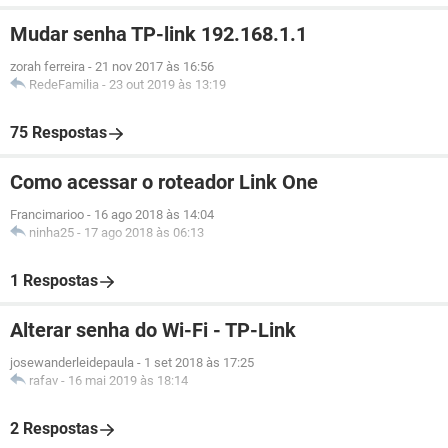
Mudar senha TP-link 192.168.1.1
zorah ferreira
-
21 nov 2017 às 16:56
RedeFamilia
-
23 out 2019 às 13:19
75 Respostas
Como acessar o roteador Link One
Francimarioo
-
16 ago 2018 às 14:04
ninha25
-
17 ago 2018 às 06:13
1 Respostas
Alterar senha do Wi-Fi - TP-Link
josewanderleidepaula
-
1 set 2018 às 17:25
rafav
-
16 mai 2019 às 18:14
2 Respostas