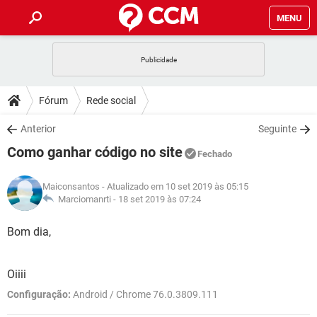
MENU
INÍCIO
JOGOS
WHATSAPP
DICAS
Fórum
Rede social
CELULAR
FACEBOOK
JOGOS
WHATSAPP
DOWNLOADS
Anterior
Seguinte
OUTLOOK
EXCEL
CELULAR
FACEBOOK
Como ganhar código no site
INSTAGRAM
JOGOS
GMAIL
WHATSAPP
Fechado
FÓRUM
OUTLOOK
EXCEL
GUIA DE COMPRAS
CELULAR
FACEBOOK
Maiconsantos
- Atualizado em 10 set 2019 às 05:15
INSTAGRAM
JOGOS
GMAIL
WHATSAPP
GLOSSÁRIO
Marciomanrti -
18 set 2019 às 07:24
OUTLOOK
EXCEL
GUIA DE COMPRAS
CELULAR
FACEBOOK
INSTAGRAM
JOGOS
GMAIL
WHATSAPP
Bom dia,
OUTLOOK
EXCEL
GUIA DE COMPRAS
CELULAR
FACEBOOK
INSTAGRAM
GMAIL
Oiiii
OUTLOOK
EXCEL
GUIA DE COMPRAS
Configuração:
Android / Chrome 76.0.3809.111
INSTAGRAM
GMAIL