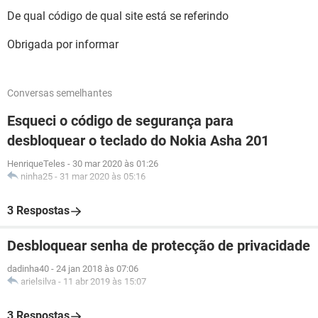
De qual código de qual site está se referindo
Obrigada por informar
Conversas semelhantes
Esqueci o código de segurança para
desbloquear o teclado do Nokia Asha 201
HenriqueTeles
-
30 mar 2020 às 01:26
ninha25
-
31 mar 2020 às 05:16
3 Respostas
Desbloquear senha de protecção de privacidade
dadinha40
-
24 jan 2018 às 07:06
arielsilva
-
11 abr 2019 às 15:07
3 Respostas