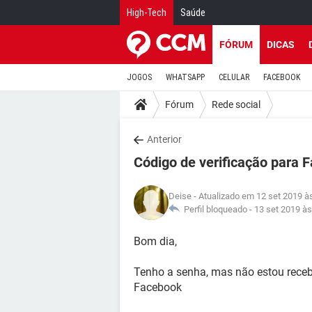
High-Tech
Saúde
FÓRUM
DICAS
JOGOS
WHATSAPP
CELULAR
FACEBOOK
Fórum
Rede social
Anterior
Código de verificação para 
Deise
- Atualizado em 12 set 2019 à
Perfil bloqueado -
13 set 2019 às
Bom dia,
Tenho a senha, mas não estou recebe
Facebook