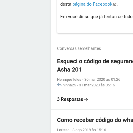
desta
página do Facebook
.
Em você disse que já tentou de tud
Conversas semelhantes
Esqueci o código de seguran
Asha 201
HenriqueTeles
-
30 mar 2020 às 01:26
ninha25
-
31 mar 2020 às 05:16
3 Respostas
Como receber código do wha
Larissa
-
3 ago 2018 às 15:16