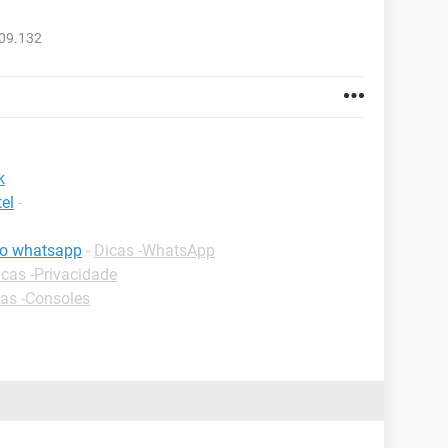
809.132
k
el
-
 do whatsapp
-
Dicas -WhatsApp
icas -Privacidade
as -Consoles