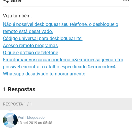
Share
GUIA DE COMPRAS
Veja também:
Não é possível desbloquear seu telefone. o desbloqueio
remoto está desativado.
Código universal para desbloquear itel
Acesso remoto programas
O que é prefixo de telefone
Errordomain=nscocoaerrordomain&errormessage=não foi
possível encontrar o atalho especificado.&errorcode=4
Whatsapp desativado temporariamente
1 Respostas
RESPOSTA 1 / 1
Perfil bloqueado
13 set 2019 às 05:48