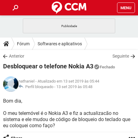
MENU
INÍCIO
JOGOS
WHATSAPP
DICAS
Fórum
Softwares e aplicativos
CELULAR
FACEBOOK
JOGOS
WHATSAPP
DOWNLOADS
Anterior
Seguinte
OUTLOOK
EXCEL
CELULAR
FACEBOOK
Desbloquear o telefone Nokia A3
INSTAGRAM
JOGOS
GMAIL
WHATSAPP
Fechado
FÓRUM
OUTLOOK
EXCEL
GUIA DE COMPRAS
CELULAR
FACEBOOK
nathaniel
- Atualizado em 13 set 2019 às 05:44
INSTAGRAM
JOGOS
GMAIL
WHATSAPP
GLOSSÁRIO
Perfil bloqueado -
13 set 2019 às 05:48
OUTLOOK
EXCEL
GUIA DE COMPRAS
CELULAR
FACEBOOK
INSTAGRAM
JOGOS
GMAIL
WHATSAPP
Bom dia,
OUTLOOK
EXCEL
GUIA DE COMPRAS
CELULAR
FACEBOOK
O meu telemóvel é o Nokia A3 e fiz a actualizacão no
INSTAGRAM
GMAIL
sistema e ele mudou de código de bloqueio do teclado que
OUTLOOK
EXCEL
GUIA DE COMPRAS
eu coloquei como faço?
INSTAGRAM
GMAIL