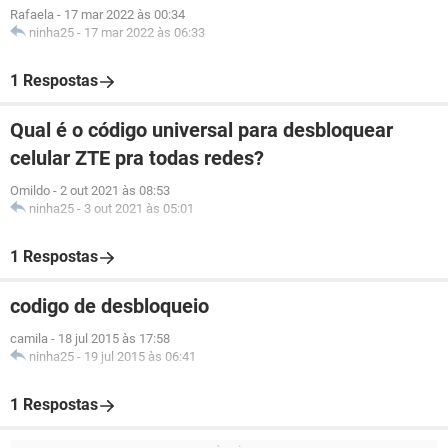
Rafaela
-
17 mar 2022 às 00:34
ninha25
-
17 mar 2022 às 06:33
1 Respostas
Qual é o código universal para desbloquear
celular ZTE pra todas redes?
Omildo
-
2 out 2021 às 08:53
ninha25
-
3 out 2021 às 05:01
1 Respostas
codigo de desbloqueio
camila
-
18 jul 2015 às 17:58
ninha25
-
19 jul 2015 às 06:41
1 Respostas