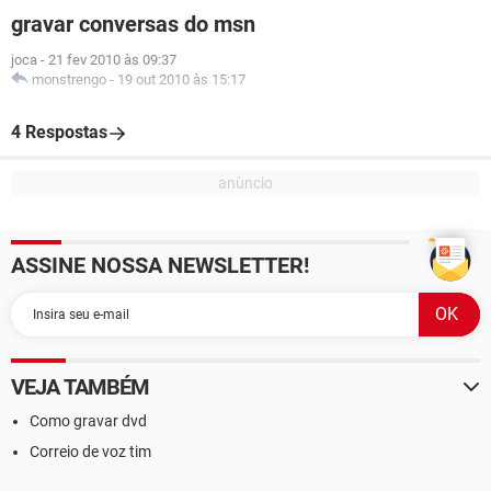
gravar conversas do msn
joca
-
21 fev 2010 às 09:37
monstrengo
-
19 out 2010 às 15:17
4 Respostas
ASSINE NOSSA NEWSLETTER!
VEJA TAMBÉM
Como gravar dvd
Correio de voz tim