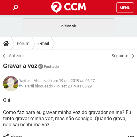
MENU
INÍCIO
JOGOS
WHATSAPP
DICAS
Fórum
E-mail
CELULAR
FACEBOOK
JOGOS
WHATSAPP
DOWNLOADS
Anterior
Seguinte
OUTLOOK
EXCEL
CELULAR
FACEBOOK
Gravar a voz
INSTAGRAM
JOGOS
GMAIL
WHATSAPP
Fechado
FÓRUM
OUTLOOK
EXCEL
GUIA DE COMPRAS
CELULAR
FACEBOOK
Dayfer.
- Atualizado em 19 set 2019 às 06:27
INSTAGRAM
JOGOS
GMAIL
WHATSAPP
GLOSSÁRIO
Perfil bloqueado -
19 set 2019 às 06:29
OUTLOOK
EXCEL
GUIA DE COMPRAS
CELULAR
FACEBOOK
INSTAGRAM
JOGOS
GMAIL
WHATSAPP
Olá
OUTLOOK
EXCEL
GUIA DE COMPRAS
CELULAR
FACEBOOK
Como faz para eu gravar minha voz do gravador online? Eu
INSTAGRAM
GMAIL
tento gravar minha voz, mas não consigo. Quando grava,
OUTLOOK
EXCEL
GUIA DE COMPRAS
não sai nenhuma voz.
INSTAGRAM
GMAIL