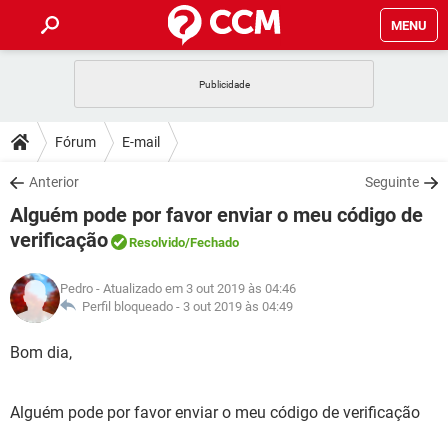
MENU
INÍCIO
JOGOS
WHATSAPP
DICAS
Fórum
E-mail
CELULAR
FACEBOOK
JOGOS
WHATSAPP
DOWNLOADS
Anterior
Seguinte
OUTLOOK
EXCEL
CELULAR
FACEBOOK
Alguém pode por favor enviar o meu código de
INSTAGRAM
JOGOS
GMAIL
WHATSAPP
FÓRUM
OUTLOOK
EXCEL
verificação
Resolvido
/Fechado
GUIA DE COMPRAS
CELULAR
FACEBOOK
INSTAGRAM
JOGOS
GMAIL
WHATSAPP
GLOSSÁRIO
OUTLOOK
EXCEL
Pedro
- Atualizado em 3 out 2019 às 04:46
GUIA DE COMPRAS
CELULAR
FACEBOOK
Perfil bloqueado -
3 out 2019 às 04:49
INSTAGRAM
JOGOS
GMAIL
WHATSAPP
OUTLOOK
EXCEL
Bom dia,
GUIA DE COMPRAS
CELULAR
FACEBOOK
INSTAGRAM
GMAIL
OUTLOOK
EXCEL
GUIA DE COMPRAS
Alguém pode por favor enviar o meu código de verificação
INSTAGRAM
GMAIL