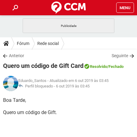
MENU
INÍCIO
JOGOS
WHATSAPP
DICAS
Fórum
Rede social
CELULAR
FACEBOOK
JOGOS
WHATSAPP
DOWNLOADS
Anterior
Seguinte
OUTLOOK
EXCEL
CELULAR
FACEBOOK
Quero um código de Gift Card
INSTAGRAM
JOGOS
GMAIL
WHATSAPP
Resolvido
/Fechado
FÓRUM
OUTLOOK
EXCEL
GUIA DE COMPRAS
CELULAR
FACEBOOK
Eduardo_Santos
- Atualizado em 6 out 2019 às 03:45
INSTAGRAM
JOGOS
GMAIL
WHATSAPP
GLOSSÁRIO
Perfil bloqueado -
6 out 2019 às 03:45
OUTLOOK
EXCEL
GUIA DE COMPRAS
CELULAR
FACEBOOK
INSTAGRAM
JOGOS
GMAIL
WHATSAPP
Boa Tarde,
OUTLOOK
EXCEL
GUIA DE COMPRAS
CELULAR
FACEBOOK
Quero um código de Gift.
INSTAGRAM
GMAIL
OUTLOOK
EXCEL
GUIA DE COMPRAS
INSTAGRAM
GMAIL