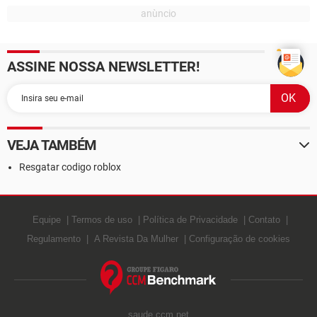
ASSINE NOSSA NEWSLETTER!
VEJA TAMBÉM
Resgatar codigo roblox
Equipe
Termos de uso
Política de Privacidade
Contato
Regulamento
A Revista Da Mulher
Configuração de cookies
saude.ccm.net