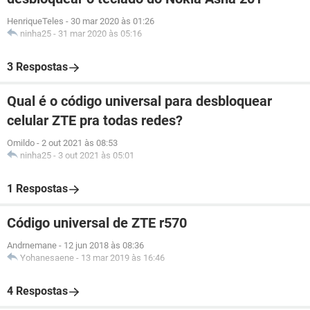
HenriqueTeles
-
30 mar 2020 às 01:26
ninha25
-
31 mar 2020 às 05:16
3 Respostas
Qual é o código universal para desbloquear
celular ZTE pra todas redes?
Omildo
-
2 out 2021 às 08:53
ninha25
-
3 out 2021 às 05:01
1 Respostas
Código universal de ZTE r570
Andrnemane
-
12 jun 2018 às 08:36
Yohanesaene
-
13 mar 2019 às 16:46
4 Respostas