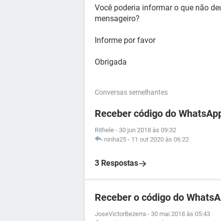
Você poderia informar o que não deu 
mensageiro?
Informe por favor
Obrigada
Conversas semelhantes
Receber código do WhatsApp
Rithele
-
30 jun 2018 às 09:32
ninha25
-
11 out 2020 às 06:22
3 Respostas
Receber o código do WhatsA
JoseVictorBezerra
-
30 mai 2018 às 05:43