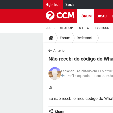
High-Tech
Saúde
FÓRUM
DICAS
JOGOS
WHATSAPP
CELULAR
FACEBOOK
Fórum
Rede social
Anterior
Não recebi do código do Wh
Fabianah
- Atualizado em 11 out 201
Perfil bloqueado -
11 out 2019 às
Oi
Eu não recebi o meu código do Wha
Share