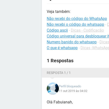
Veja também:
Não recebi do código do WhatsApp
Não recebi o código do whatsapp
-
Código ascii
-
Dicas - Codificação
Código universal para desbloquear it
Numero banido do whatsapp
-
Dica
O que é whatsapp
-
Dicas -WhatsAp
1 Respostas
RESPOSTA 1 / 1
Perfil bloqueado
11 out 2019 às 04:02
Olá Fabuianah,