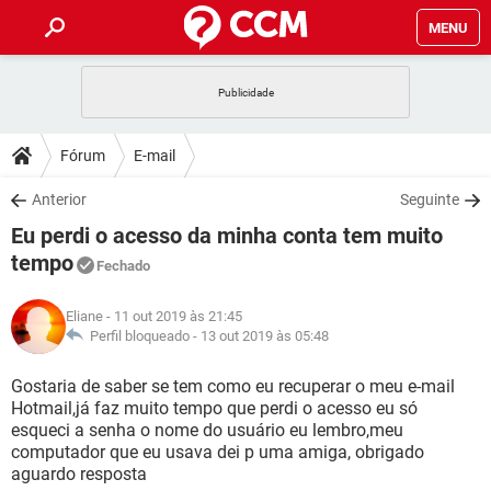
MENU
INÍCIO
JOGOS
WHATSAPP
DICAS
Fórum
E-mail
CELULAR
FACEBOOK
JOGOS
WHATSAPP
DOWNLOADS
Anterior
Seguinte
OUTLOOK
EXCEL
CELULAR
FACEBOOK
Eu perdi o acesso da minha conta tem muito
INSTAGRAM
JOGOS
GMAIL
WHATSAPP
FÓRUM
OUTLOOK
EXCEL
tempo
Fechado
GUIA DE COMPRAS
CELULAR
FACEBOOK
INSTAGRAM
JOGOS
GMAIL
WHATSAPP
GLOSSÁRIO
OUTLOOK
EXCEL
Eliane
- 11 out 2019 às 21:45
GUIA DE COMPRAS
CELULAR
FACEBOOK
Perfil bloqueado -
13 out 2019 às 05:48
INSTAGRAM
JOGOS
GMAIL
WHATSAPP
OUTLOOK
EXCEL
Gostaria de saber se tem como eu recuperar o meu e-mail
GUIA DE COMPRAS
CELULAR
FACEBOOK
INSTAGRAM
GMAIL
Hotmail,já faz muito tempo que perdi o acesso eu só
OUTLOOK
EXCEL
esqueci a senha o nome do usuário eu lembro,meu
GUIA DE COMPRAS
computador que eu usava dei p uma amiga, obrigado
INSTAGRAM
GMAIL
aguardo resposta