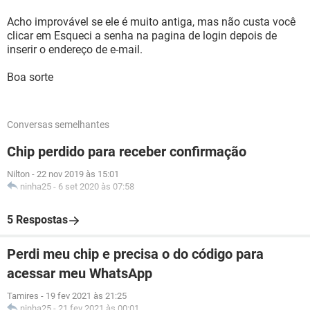
Acho improvável se ele é muito antiga, mas não custa você
clicar em Esqueci a senha na pagina de login depois de
inserir o endereço de e-mail.
Boa sorte
Conversas semelhantes
Chip perdido para receber confirmação
Nilton
-
22 nov 2019 às 15:01
ninha25
-
6 set 2020 às 07:58
5 Respostas
Perdi meu chip e precisa o do código para
acessar meu WhatsApp
Tamires
-
19 fev 2021 às 21:25
ninha25
-
21 fev 2021 às 00:01