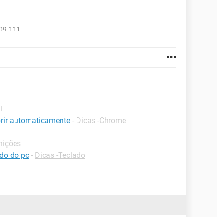
809.111
l
rir automaticamente
-
Dicas -Chrome
nições
ado do pc
-
Dicas -Teclado