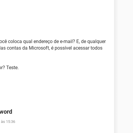
ocê coloca qual endereço de e-mail? E, de qualquer
s contas da Microsoft, é possível acessar todos
r? Teste.
 word
 às 15:36