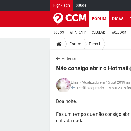
High-Tech
Saúde
FÓRUM
DICAS
JOGOS
WHATSAPP
CELULAR
FACEBOOK
Fórum
E-mail
Anterior
Não consigo abrir o Hotmail
Elias
- Atualizado em 15 out 2019 às
Perfil bloqueado -
15 out 2019 às
Boa noite,
Faz um tempo que não consigo abrir 
entrada nada.