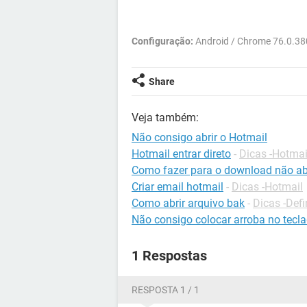
Configuração:
Android / Chrome 76.0.3
Share
Veja também:
Não consigo abrir o Hotmail
Hotmail entrar direto
-
Dicas -Hotmai
Como fazer para o download não ab
Criar email hotmail
-
Dicas -Hotmail
Como abrir arquivo bak
-
Dicas -Defi
Não consigo colocar arroba no tecl
1 Respostas
RESPOSTA 1 / 1