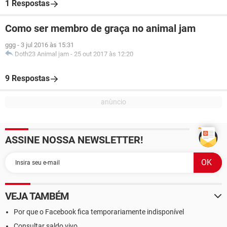
1 Respostas
Como ser membro de graça no animal jam
ggg
-
3 jul 2016 às 15:31
Doth23 Animal jam
-
25 out 2017 às 12:20
9 Respostas
ASSINE NOSSA NEWSLETTER!
VEJA TAMBÉM
Por que o Facebook fica temporariamente indisponível
Consultar saldo vivo