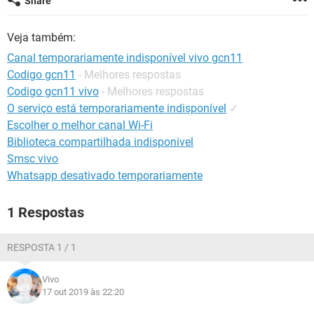
Share
GUIA DE COMPRAS
Veja também:
Canal temporariamente indisponível vivo gcn11
Codigo gcn11
- Melhores respostas
Codigo gcn11 vivo
- Melhores respostas
O serviço está temporariamente indisponível
✓
Escolher o melhor canal Wi-Fi
Biblioteca compartilhada indisponivel
Smsc vivo
Whatsapp desativado temporariamente
1 Respostas
RESPOSTA 1 / 1
Vivo
17 out 2019 às 22:20