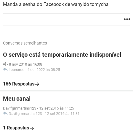
Manda a senha do Facebook de wanyldo tomycha
Conversas semelhantes
O serviço está temporariamente indisponível
=]
-
8 nov 2010 às 16:08
Leonardo
-
4 out 2022 às 08:25
166 Respostas
Meu canal
Davifgmmartins123
-
12 set 2016 às 11:25
Davifgmmartins123
-
12 set 2016 às 11:31
1 Respostas