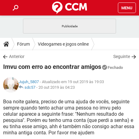
MENU
INÍCIO
JOGOS
WHATSAPP
DICAS
Fórum
Videogames e jogos online
CELULAR
FACEBOOK
JOGOS
WHATSAPP
DOWNLOADS
Anterior
Seguinte
OUTLOOK
EXCEL
CELULAR
FACEBOOK
Imvu com erro ao encontrar amigos
INSTAGRAM
JOGOS
GMAIL
WHATSAPP
Fechado
FÓRUM
OUTLOOK
EXCEL
GUIA DE COMPRAS
CELULAR
FACEBOOK
Jujuh_5807
- Atualizado em 19 out 2019 às 19:03
INSTAGRAM
JOGOS
GMAIL
WHATSAPP
GLOSSÁRIO
sdc57
-
20 out 2019 às 04:23
OUTLOOK
EXCEL
GUIA DE COMPRAS
CELULAR
FACEBOOK
INSTAGRAM
JOGOS
GMAIL
WHATSAPP
Boa noite galera, preciso de uma ajuda de vocês, seguinte
OUTLOOK
EXCEL
sempre quando tento achar uma pessoa no imvu pelo
GUIA DE COMPRAS
CELULAR
FACEBOOK
celular aparece a seguinte frase: "Nenhum resultado de
INSTAGRAM
GMAIL
pesquisa". Porém eu tenho uma conta (que perdi a senha) e
OUTLOOK
EXCEL
GUIA DE COMPRAS
eu tinha esse amigo, ahh é também não consigo achar essa
INSTAGRAM
GMAIL
minha antiga conta. Por favor me ajudem