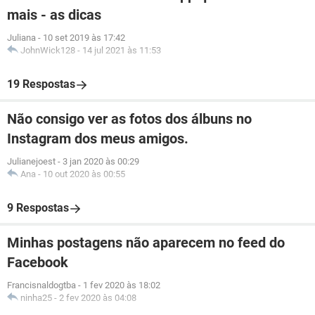
mais - as dicas
Juliana
-
10 set 2019 às 17:42
JohnWick128
-
14 jul 2021 às 11:53
19 Respostas
Não consigo ver as fotos dos álbuns no
Instagram dos meus amigos.
Julianejoest
-
3 jan 2020 às 00:29
Ana
-
10 out 2020 às 00:55
9 Respostas
Minhas postagens não aparecem no feed do
Facebook
Francisnaldogtba
-
1 fev 2020 às 18:02
ninha25
-
2 fev 2020 às 04:08