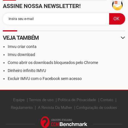
ASSINE NOSSA NEWSLETTER!
VEJA TAMBÉM
Imvu criar conta
Imvu download
Como abrir os downloads bloqueados pelo Chrome
Dinheiro infinito IMVU
Excluir IMVU com o Facebook sem acesso
Equipe
Termos de uso
Política de Privacidade
Contato
Regulamento
A Revista Da Mulher
Configuração de cookies