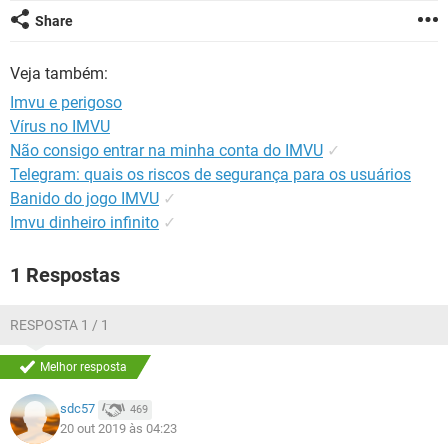
GUIA DE COMPRAS
Share
Veja também:
Imvu e perigoso
Vírus no IMVU
Não consigo entrar na minha conta do IMVU
✓
Telegram: quais os riscos de segurança para os usuários
Banido do jogo IMVU
✓
Imvu dinheiro infinito
✓
1 Respostas
RESPOSTA 1 / 1
Melhor resposta
sdc57
469
20 out 2019 às 04:23