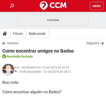
MENU
INÍCIO
JOGOS
WHATSAPP
DICAS
Fórum
Rede social
CELULAR
FACEBOOK
JOGOS
WHATSAPP
DOWNLOADS
Anterior
Seguinte
OUTLOOK
EXCEL
CELULAR
FACEBOOK
Como encontrar amigos no Badoo
INSTAGRAM
JOGOS
GMAIL
WHATSAPP
FÓRUM
OUTLOOK
EXCEL
Resolvido
/Fechado
GUIA DE COMPRAS
CELULAR
FACEBOOK
INSTAGRAM
JOGOS
GMAIL
WHATSAPP
GLOSSÁRIO
OUTLOOK
Ana
- Atualizado em 12 out 2019 às 04:19
EXCEL
GUIA DE COMPRAS
CELULAR
FACEBOOK
Perfil bloqueado -
12 out 2019 às 04:21
INSTAGRAM
JOGOS
GMAIL
WHATSAPP
OUTLOOK
EXCEL
Boa noite
GUIA DE COMPRAS
CELULAR
FACEBOOK
INSTAGRAM
GMAIL
Como encontrar alguém no Badoo?
OUTLOOK
EXCEL
GUIA DE COMPRAS
INSTAGRAM
GMAIL