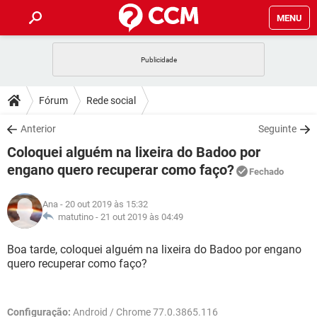
MENU
INÍCIO
JOGOS
WHATSAPP
DICAS
Fórum
Rede social
CELULAR
FACEBOOK
JOGOS
WHATSAPP
DOWNLOADS
Anterior
Seguinte
OUTLOOK
EXCEL
CELULAR
FACEBOOK
Coloquei alguém na lixeira do Badoo por
INSTAGRAM
JOGOS
GMAIL
WHATSAPP
FÓRUM
OUTLOOK
EXCEL
engano quero recuperar como faço?
Fechado
GUIA DE COMPRAS
CELULAR
FACEBOOK
INSTAGRAM
JOGOS
GMAIL
WHATSAPP
GLOSSÁRIO
OUTLOOK
EXCEL
Ana
- 20 out 2019 às 15:32
GUIA DE COMPRAS
CELULAR
FACEBOOK
matutino -
21 out 2019 às 04:49
INSTAGRAM
JOGOS
GMAIL
WHATSAPP
OUTLOOK
EXCEL
Boa tarde, coloquei alguém na lixeira do Badoo por engano
GUIA DE COMPRAS
CELULAR
FACEBOOK
INSTAGRAM
GMAIL
quero recuperar como faço?
OUTLOOK
EXCEL
GUIA DE COMPRAS
INSTAGRAM
GMAIL
Configuração:
Android / Chrome 77.0.3865.116