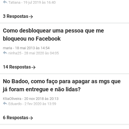
Tatiana
-
19 jul 2019 às 16:40
3 Respostas
Como desbloquear uma pessoa que me
bloqueou no Facebook
maria
-
18 mai 2013 às 14:54
ninha25
-
28 mai 2020 às 04:05
14 Respostas
No Badoo, como faço para apagar as mgs que
já foram entregue e não lidas?
KtiaOliveira
-
20 nov 2018 às 20:13
Eduardo
-
2 fev 2020 às 13:59
6 Respostas