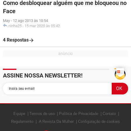
Como desbloquear alguém que me bloqueou no
Face
May
-
12 ago 2013 às 10:54
ninha25
-
15 mar 2020 às 05:42
4 Respostas
ASSINE NOSSA NEWSLETTER!
Equipe
Termos de uso
Política de Privacidade
Contato
Regulamento
A Revista Da Mulher
Configuração de cookies