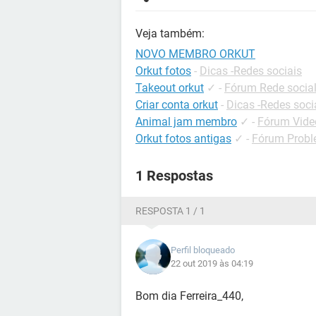
Veja também:
NOVO MEMBRO ORKUT
Orkut fotos
-
Dicas -Redes sociais
Takeout orkut
✓
-
Fórum Rede socia
Criar conta orkut
-
Dicas -Redes soci
Animal jam membro
✓
-
Fórum Vide
Orkut fotos antigas
✓
-
Fórum Probl
1 Respostas
RESPOSTA 1 / 1
Perfil bloqueado
22 out 2019 às 04:19
Bom dia Ferreira_440,