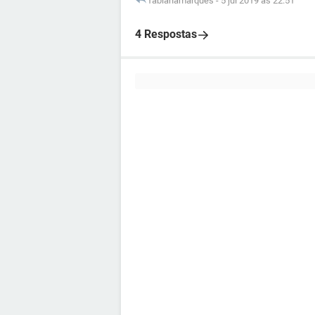
fabianamarques
-
5 jul 2019 às 22:51
4 Respostas