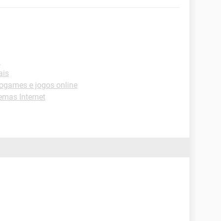
l
ais
ogames e jogos online
emas Internet