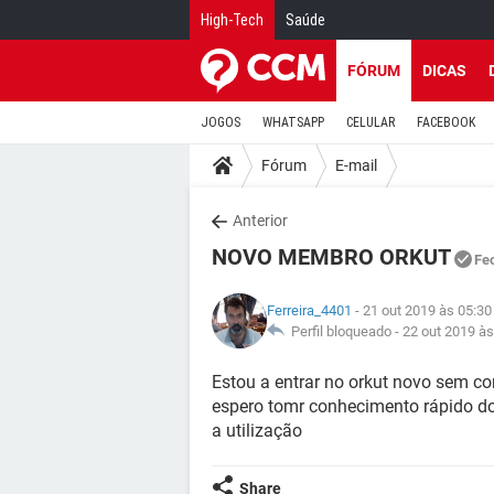
High-Tech
Saúde
FÓRUM
DICAS
JOGOS
WHATSAPP
CELULAR
FACEBOOK
Fórum
E-mail
Anterior
NOVO MEMBRO ORKUT
Fe
Ferreira_4401
- 21 out 2019 às 05:30
Perfil bloqueado -
22 out 2019 às
Estou a entrar no orkut novo sem 
espero tomr conhecimento rápido d
a utilização
Share