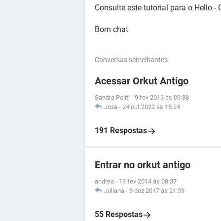
Consulte este tutorial para o Hello - 
Bom chat
Conversas semelhantes
Acessar Orkut Antigo
Sandra Politi
-
9 fev 2013 às 09:38
Joza
-
24 out 2022 às 15:24
191 Respostas
Entrar no orkut antigo
andrea
-
13 fev 2014 às 08:37
Juliana
-
3 dez 2017 às 21:59
55 Respostas