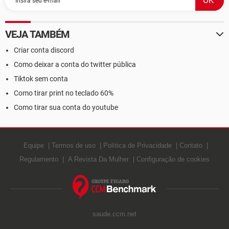
VEJA TAMBÉM
Criar conta discord
Como deixar a conta do twitter pública
Tiktok sem conta
Como tirar print no teclado 60%
Como tirar sua conta do youtube
Equipe
Termos de uso
Política de Privacidade
Contato
Regulamento
A Revista Da Mulher
Configuração de cookies
saude.ccm.net