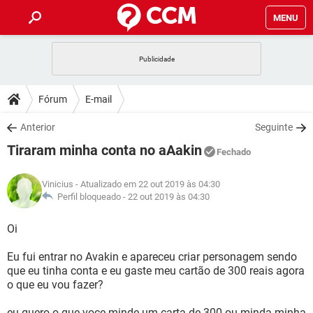
MENU
INÍCIO
JOGOS
WHATSAPP
DICAS
Fórum
E-mail
CELULAR
FACEBOOK
JOGOS
WHATSAPP
DOWNLOADS
Anterior
Seguinte
OUTLOOK
EXCEL
CELULAR
FACEBOOK
Tiraram minha conta no aAakin
INSTAGRAM
JOGOS
GMAIL
WHATSAPP
Fechado
FÓRUM
OUTLOOK
EXCEL
GUIA DE COMPRAS
CELULAR
FACEBOOK
Vinicius
- Atualizado em 22 out 2019 às 04:30
INSTAGRAM
JOGOS
GMAIL
WHATSAPP
GLOSSÁRIO
Perfil bloqueado -
22 out 2019 às 04:30
OUTLOOK
EXCEL
GUIA DE COMPRAS
CELULAR
FACEBOOK
INSTAGRAM
JOGOS
GMAIL
WHATSAPP
Oi
OUTLOOK
EXCEL
GUIA DE COMPRAS
CELULAR
FACEBOOK
Eu fui entrar no Avakin e apareceu criar personagem sendo
INSTAGRAM
GMAIL
que eu tinha conta e eu gaste meu cartão de 300 reais agora
OUTLOOK
EXCEL
GUIA DE COMPRAS
o que eu vou fazer?
INSTAGRAM
GMAIL
eu quero o que voce minde um carta de 300 ou minda minha