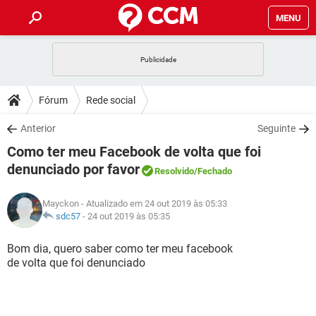
MENU
INÍCIO
JOGOS
WHATSAPP
DICAS
Fórum
Rede social
CELULAR
FACEBOOK
JOGOS
WHATSAPP
DOWNLOADS
Anterior
Seguinte
OUTLOOK
EXCEL
CELULAR
FACEBOOK
Como ter meu Facebook de volta que foi
INSTAGRAM
JOGOS
GMAIL
WHATSAPP
FÓRUM
OUTLOOK
EXCEL
denunciado por favor
Resolvido
/Fechado
GUIA DE COMPRAS
CELULAR
FACEBOOK
INSTAGRAM
JOGOS
GMAIL
WHATSAPP
GLOSSÁRIO
OUTLOOK
EXCEL
Mayckon
- Atualizado em 24 out 2019 às 05:33
GUIA DE COMPRAS
CELULAR
FACEBOOK
sdc57
-
24 out 2019 às 05:35
INSTAGRAM
JOGOS
GMAIL
WHATSAPP
OUTLOOK
EXCEL
Bom dia, quero saber como ter meu facebook
GUIA DE COMPRAS
CELULAR
FACEBOOK
INSTAGRAM
GMAIL
de volta que foi denunciado
OUTLOOK
EXCEL
GUIA DE COMPRAS
INSTAGRAM
GMAIL