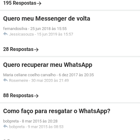
195 Respostas
Quero meu Messenger de volta
fernandosilva
-
25 jun 2018 às 15:55
Jessicasouza
-
15 jun 2019 às 15:57
28 Respostas
Quero recuperar meu WhatsApp
Maria celiane coelho carvalho
-
6 dez 2017 às 20:35
Rosemeire
-
30 mai 2020 às 21:49
88 Respostas
Como faço para resgatar o WhatsApp?
bobpreta
-
8 mar 2015 às 20:28
bobpreta
-
9 mar 2015 às 08:53