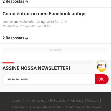
2 Respostas
Como entrar no meu Facebook antigo
LenitaGonalvesleninha
-
23 ago 2018 às 12:19
Andreia
-
27 ago 2018 às 08:43
2 Respostas
ASSINE NOSSA NEWSLETTER!
Equipe
Termos de uso
Política de Privacidade
Contato
Regulamento
A Revista Da Mulher
Configuração de cookies